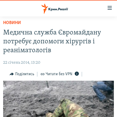
Доступність
посилання
Перейти
НОВИНИ
до
НОВИНИ
Медична служба Євромайдану
основного
ВОДА.КРИМ
матеріалу
потребує допомоги хірургів і
ВІДЕО ТА ФОТО
Перейти
реаніматологів
до
ПОЛІТИКА
основної
22 січень 2014, 13:20
БЛОГИ
навігації
Перейти
Поділитись
Читати без VPN
ПОГЛЯД
до
ІНТЕРВ'Ю
пошуку
ВСЕ ЗА ДЕНЬ
СПЕЦПРОЕКТИ
ЯК ОБІЙТИ БЛОКУВАННЯ
ДЕПОРТАЦІЯ