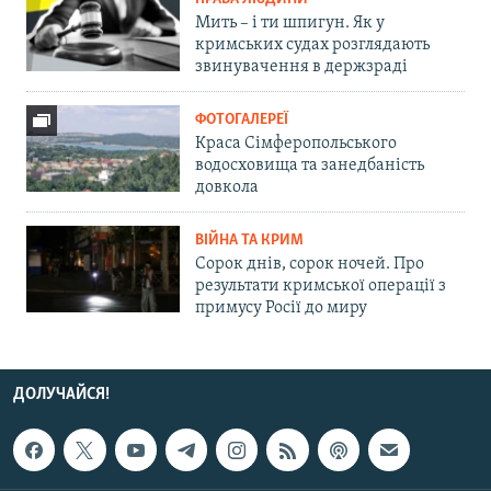
Мить – і ти шпигун. Як у
кримських судах розглядають
звинувачення в держзраді
ФОТОГАЛЕРЕЇ
Краса Сімферопольського
водосховища та занедбаність
довкола
ВІЙНА ТА КРИМ
Сорок днів, сорок ночей. Про
результати кримської операції з
примусу Росії до миру
ДОЛУЧАЙСЯ!