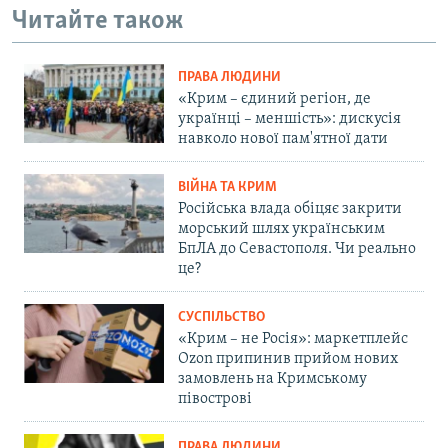
Читайте також
ПРАВА ЛЮДИНИ
«Крим – єдиний регіон, де
українці – меншість»: дискусія
навколо нової пам'ятної дати
ВІЙНА ТА КРИМ
Російська влада обіцяє закрити
морський шлях українським
БпЛА до Севастополя. Чи реально
це?
СУСПІЛЬСТВО
«Крим – не Росія»: маркетплейс
Ozon припинив прийом нових
замовлень на Кримському
півострові
ПРАВА ЛЮДИНИ