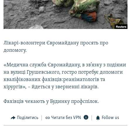
ВІДЕОУРОКИ «ELIFBE»
Русский
СВІДЧЕННЯ ОКУПАЦІЇ
Qırımtatar
УКРАЇНСЬКА ПРОБЛЕМА КРИМУ
ДОЛУЧАЙСЯ!
ІНФОГРАФІКА
Лікарі-волонтери Євромайдану просять про
допомогу.
Усі сайти RFE/RL
«Медична служба Євромайдану, в зв’язку з подіями
на вулиці Грушевського, гостро потребує допомоги
кваліфікованих фахівців:реаніматологів та
хірургів», – йдеться у зверненні лікарів.
Фахівців чекають у Будинку профспілок.
Поділитись
Читати без VPN
Follow us