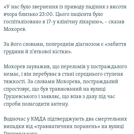
ВІДЕОУРОКИ «ELIFBE»
«У нас було звернення із приводу падіння з висоти
Русский
вчора близько 23:00. Цього пацієнта було
СВІДЧЕННЯ ОКУПАЦІЇ
Qırımtatar
госпіталізовано в 17-у клінічну лікарню», – сказав
УКРАЇНСЬКА ПРОБЛЕМА КРИМУ
Мохорев.
ДОЛУЧАЙСЯ!
ІНФОГРАФІКА
За його словами, попереднім діагнозом є «забиття
грудини й п’яткової кістки».
Усі сайти RFE/RL
Мохорев зауважив, що переломів у постраждалого
немає, і він перебуває в стані середнього ступеня
тяжкості. За словами Мохорева, постраждалий
спростовує, що був травмований на вулиці
Грушевського і заявляє, що впав з даху під час
спроби полагодити антену.
Водночас у КМДА підтверджують два смертельних
випадки від «травматичних поранень» на вулиці