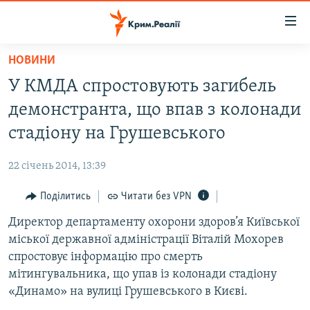
Доступність
посилання
Перейти
НОВИНИ
до
НОВИНИ
У КМДА спростовують загибель
основного
ВОДА.КРИМ
матеріалу
демонстранта, що впав з колонади
ВІДЕО ТА ФОТО
Перейти
стадіону на Грушевського
до
ПОЛІТИКА
основної
22 січень 2014, 13:39
БЛОГИ
навігації
Перейти
Поділитись
Читати без VPN
ПОГЛЯД
до
Директор департаменту охорони здоров’я Київської
ІНТЕРВ'Ю
пошуку
міської державної адміністрації Віталій Мохорев
ВСЕ ЗА ДЕНЬ
спростовує інформацію про смерть
СПЕЦПРОЕКТИ
мітингувальника, що упав із колонади стадіону
«Динамо» на вулиці Грушевського в Києві.
ЯК ОБІЙТИ БЛОКУВАННЯ
ДЕПОРТАЦІЯ