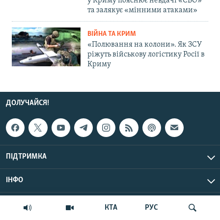
у Криму пояснює невдачі «СВО»
та залякує «мінними атаками»
ВІЙНА ТА КРИМ
«Полювання на колони». Як ЗСУ
ріжуть військову логістику Росії в
Криму
ДОЛУЧАЙСЯ!
ПІДТРИМКА
ІНФО
© Крим.Реалії, 2026 | Усі права застережено.
КТА
РУС