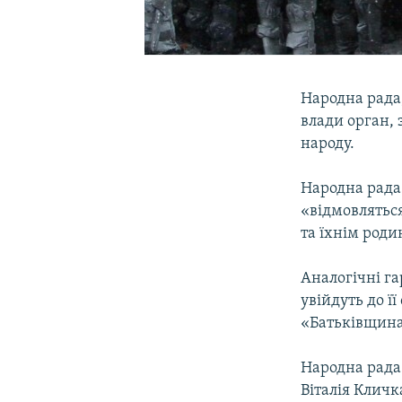
Народна рада,
влади орган, 
народу.
Народна рада
«відмовляться
та їхнім роди
Аналогічні га
увійдуть до ї
«Батьківщина
Народна рада 
Віталія Кличк