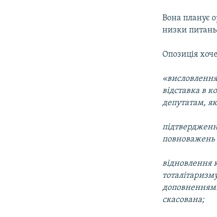
Вона планує о
низки питань,
Опозиція хоче
«висловлення
відставка в 
депутатам, як
підтвердженн
повноважень 
відновлення 
тоталітаризму
доповненнями
скасована;