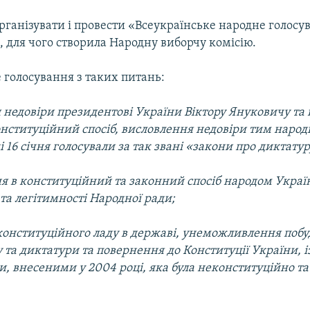
рганізувати і провести «Всеукраїнське народне голосу
 для чого створила Народну виборчу комісію.
 голосування з таких питань:
 недовіри президентові України Віктору Януковичу та 
конституційний спосіб, висловлення недовіри тим наро
і 16 січня голосували за так звані «закони про диктатур
я в конституційний та законний спосіб народом Украї
та легітимності Народної ради;
конституційного ладу в державі, унеможливлення поб
 та диктатури та повернення до Конституції України, і
, внесеними у 2004 році, яка була неконституційно т