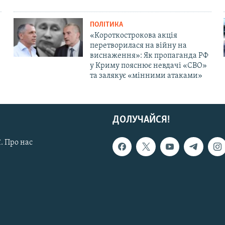
ПОЛІТИКА
«Короткострокова акція
перетворилася на війну на
виснаження»: Як пропаганда РФ
у Криму пояснює невдачі «СВО»
та залякує «мінними атаками»
ДОЛУЧАЙСЯ!
. Про нас