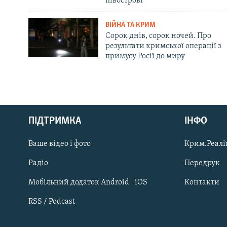
півострові
ВІЙНА ТА КРИМ
Сорок днів, сорок ночей. Про
результати кримської операції з
примусу Росії до миру
Русский
ПІДТРИМКА
ІНФО
Qırımtatar
Ваше відео і фото
Крим.Реалії
ДОЛУЧАЙСЯ!
Радіо
Передрук
Мобільний додаток Android | iOS
Контакти
RSS / Podcast
Усі сайти RFE/RL