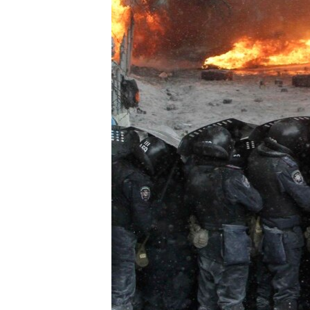
ВІДЕОУРОКИ «ELIFBE»
СВІДЧЕННЯ ОКУПАЦІЇ
УКРАЇНСЬКА ПРОБЛЕМА КРИМУ
ІНФОГРАФІКА