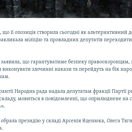
 що її опозиція створила сьогодні як альтернативний д
закликала міліцію та провладних депутатів переходити
 заявила, що гарантуватиме безпеку правоохоронцям, 
 виконувати злочинні накази та перейдуть на бік наро
нам.
рантії Народна рада надала депутатам фракції Партії ре
ї складу, мовиться в повідомленні, що оприлюднене на с
».
обрала президію у складі Арсенія Яценюка, Олега Тяг
а.