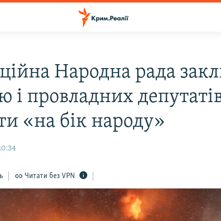
ційна Народна рада зак
ію і провладних депутаті
ти «на бік народу»
20:34
ь
Читати без VPN