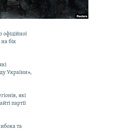
о офіційної
 на бік
які
ду України»,
гіонів, які
айті партії
нибока та