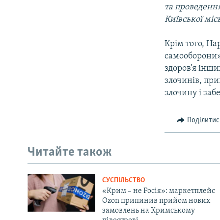
та проведення
Київської міс
Крім того, На
самооборони».
здоров’я інш
злочинів, при
злочину і заб
Поділитис
Читайте також
СУСПІЛЬСТВО
«Крим – не Росія»: маркетплейс
Ozon припинив прийом нових
замовлень на Кримському