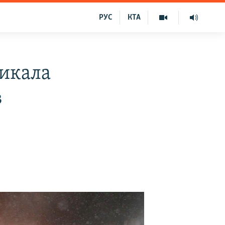
РУС
КТА
ликала
в