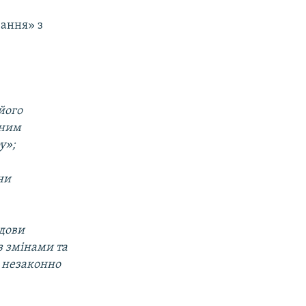
вання» з
його
дним
у»;
ни
удови
з змінами та
а незаконно