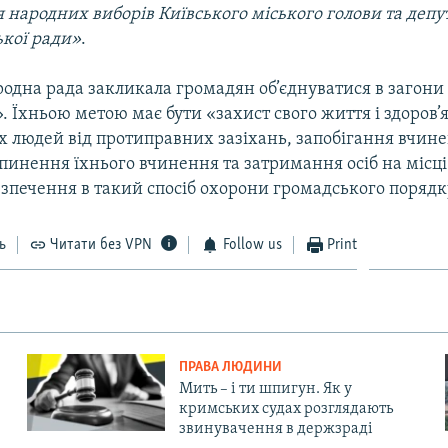
 народних виборів Київського міського голови та депу
ької ради»
.
родна рада закликала громадян об’єднуватися в загони
 Їхньою метою має бути «захист свого життя і здоров’я
их людей від протиправних зазіхань, запобігання вчи
пинення їхнього вчинення та затримання осіб на місц
езпечення в такий спосіб охорони громадського порядк
ь
Читати без VPN
Follow us
Print
ПРАВА ЛЮДИНИ
Мить – і ти шпигун. Як у
кримських судах розглядають
звинувачення в держзраді