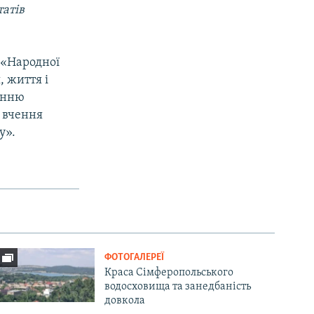
татів
 «Народної
, життя і
ненню
і вчення
у».
ФОТОГАЛЕРЕЇ
Краса Сімферопольського
водосховища та занедбаність
довкола