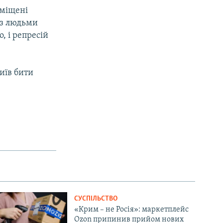
иміщені
ь з людьми
, і репресій
Київ бити
СУСПІЛЬСТВО
«Крим – не Росія»: маркетплейс
Ozon припинив прийом нових