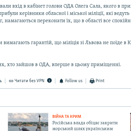
али вхід в кабінет голови ОДА Олега Сала, якого в пр
рибули керівники обласної і міської міліції, які ведут
, намагаються переконати їх, що в області все спокійно
 вимагають гарантій, що міліція зі Львова не поїде в 
тих, хто зайшов в ОДА, вперше в цьому приміщенні.
ь
Читати без VPN
Follow us
Print
ВІЙНА ТА КРИМ
Російська влада обіцяє закрити
морський шлях українським