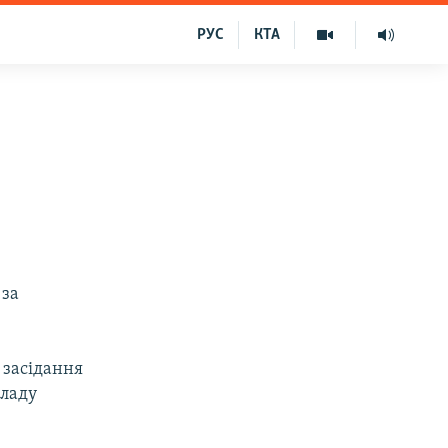
РУС
КТА
 за
 засідання
владу