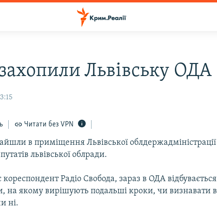
захопили Львівську ОДА
3:15
ь
Читати без VPN
зайшли в приміщення Львівської облдержадміністрації
утатів львівської облради.
 кореспондент Радіо Свобода, зараз в ОДА відбувається
и, на якому вирішують подальші кроки, чи визнавати 
и ні.