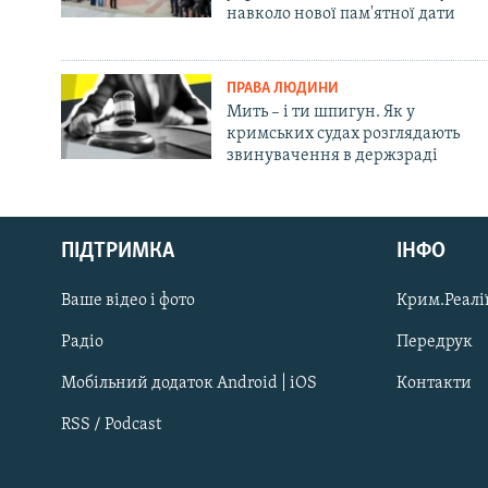
навколо нової пам'ятної дати
ПРАВА ЛЮДИНИ
Мить – і ти шпигун. Як у
кримських судах розглядають
звинувачення в держзраді
Русский
Qırımtatar
ПІДТРИМКА
ІНФО
Ваше відео і фото
Крим.Реалії
ДОЛУЧАЙСЯ!
Радіо
Передрук
Мобільний додаток Android | iOS
Контакти
RSS / Podcast
Усі сайти RFE/RL