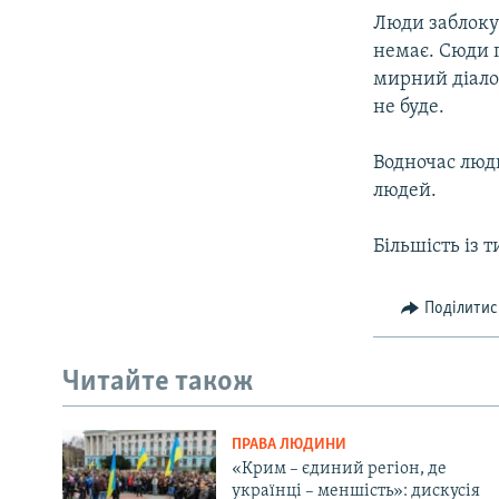
ВІДЕОУРОКИ «ELIFBE»
Люди заблокув
СВІДЧЕННЯ ОКУПАЦІЇ
немає. Сюди п
мирний діалог
УКРАЇНСЬКА ПРОБЛЕМА КРИМУ
не буде.
ІНФОГРАФІКА
Водночас люди
людей.
Більшість із 
Поділитис
Читайте також
ПРАВА ЛЮДИНИ
«Крим – єдиний регіон, де
українці – меншість»: дискусія