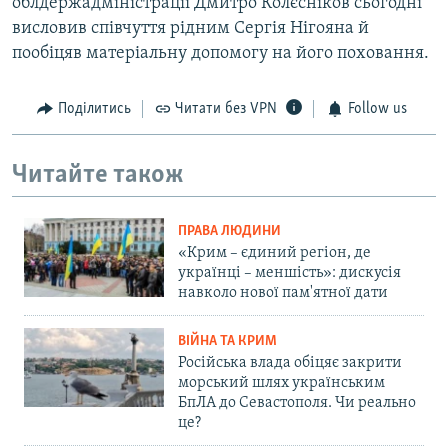
облдержадміністрації Дмитро Колєсніков сьогодні
висловив співчуття рідним Сергія Нігояна й
пообіцяв матеріальну допомогу на його поховання.
Поділитись
Читати без VPN
Follow us
Читайте також
ПРАВА ЛЮДИНИ
«Крим – єдиний регіон, де
українці – меншість»: дискусія
навколо нової пам'ятної дати
ВІЙНА ТА КРИМ
Російська влада обіцяє закрити
морський шлях українським
БпЛА до Севастополя. Чи реально
це?