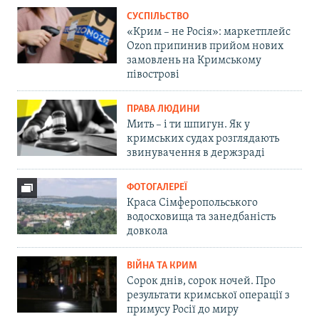
СУСПІЛЬСТВО
«Крим – не Росія»: маркетплейс
Ozon припинив прийом нових
замовлень на Кримському
півострові
ПРАВА ЛЮДИНИ
Мить – і ти шпигун. Як у
кримських судах розглядають
звинувачення в держзраді
ФОТОГАЛЕРЕЇ
Краса Сімферопольського
водосховища та занедбаність
довкола
ВІЙНА ТА КРИМ
Сорок днів, сорок ночей. Про
результати кримської операції з
примусу Росії до миру