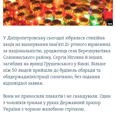
ВІДЕОУРОКИ «ELIFBE»
Русский
СВІДЧЕННЯ ОКУПАЦІЇ
Qırımtatar
УКРАЇНСЬКА ПРОБЛЕМА КРИМУ
ДОЛУЧАЙСЯ!
ІНФОГРАФІКА
У Дніпропетровську сьогодні зібралася стихійна
акція на вшанування пам’яті 21-річного вірменина
за національністю, уродженця села Березнуватівка
Усі сайти RFE/RL
Солонянського району, Сергія Нігояна й інших
загиблих на вулиці Грушевського у Києві. Більше
ніж 50 людей прийшли до будівель облради та
облдержадміністрації спонтанно, без подання
відповідної заявки.
Вони не приносили плакатів і не скандували. Один
з чоловіків тримав у руках Державний прапор
України з чорною жалобною стрічкою.