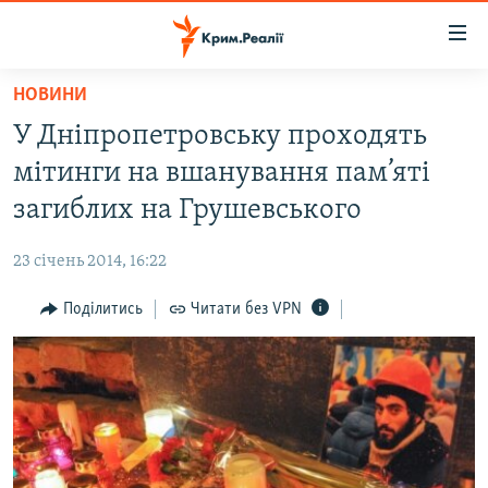
Доступність
посилання
Перейти
НОВИНИ
до
НОВИНИ
У Дніпропетровську проходять
основного
ВОДА.КРИМ
матеріалу
мітинги на вшанування пам’яті
ВІДЕО ТА ФОТО
Перейти
загиблих на Грушевського
до
ПОЛІТИКА
основної
23 січень 2014, 16:22
БЛОГИ
навігації
Перейти
Поділитись
Читати без VPN
ПОГЛЯД
до
ІНТЕРВ'Ю
пошуку
ВСЕ ЗА ДЕНЬ
СПЕЦПРОЕКТИ
ЯК ОБІЙТИ БЛОКУВАННЯ
ДЕПОРТАЦІЯ