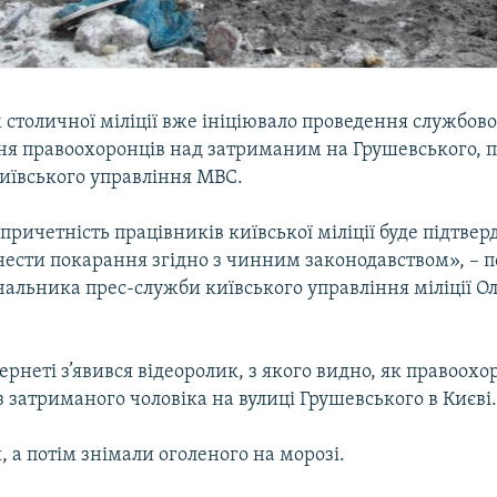
столичної міліції вже ініціювало проведення службово
я правоохоронців над затриманим на Грушевського, п
київського управління МВС.
 причетність працівників київської міліції буде підтве
нести покарання згідно з чинним законодавством», – п
чальника прес-служби київського управління міліції О
тернеті з’явився відеоролик, з якого видно, як правоохо
 затриманого чоловіка на вулиці Грушевського в Києві
, а потім знімали оголеного на морозі.