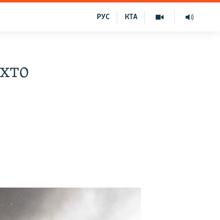
РУС
КТА
 хто