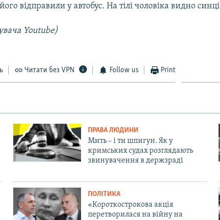
його відправили у автобус. На тілі чоловіка видно синці
увача Youtube)
ь
Читати без VPN
Follow us
Print
ПРАВА ЛЮДИНИ
Мить – і ти шпигун. Як у
кримських судах розглядають
звинувачення в держзраді
ПОЛІТИКА
«Короткострокова акція
перетворилася на війну на