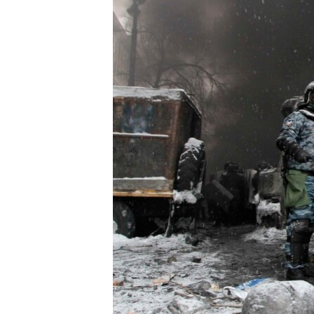
ВІДЕОУРОКИ «ELIFBE»
СВІДЧЕННЯ ОКУПАЦІЇ
УКРАЇНСЬКА ПРОБЛЕМА КРИМУ
ІНФОГРАФІКА