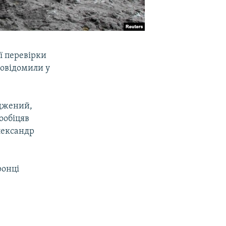
ї перевірки
овідомили у
рджений,
ообіцяв
лександр
ронці
.