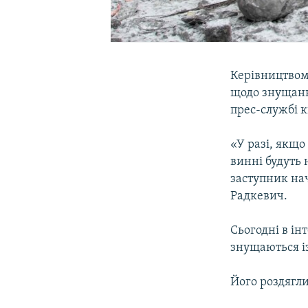
Керівництвом 
щодо знущанн
прес-службі 
«У разі, якщо
винні будуть 
заступник на
Радкевич.
Сьогодні в ін
знущаються із
Його роздягли