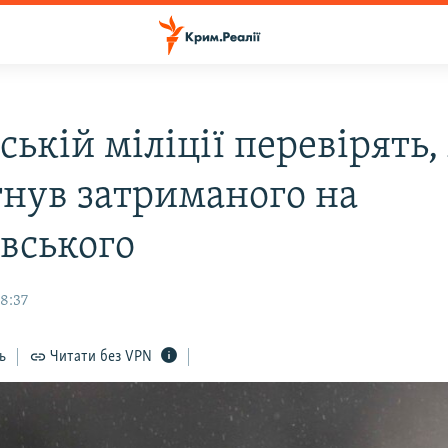
ській міліції перевірять,
гнув затриманого на
вського
18:37
ь
Читати без VPN