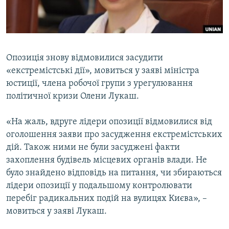
ВІДЕОУРОКИ «ELIFBE»
Русский
СВІДЧЕННЯ ОКУПАЦІЇ
Qırımtatar
УКРАЇНСЬКА ПРОБЛЕМА КРИМУ
Опозиція знову відмовилися засудити
ДОЛУЧАЙСЯ!
ІНФОГРАФІКА
«екстремістські дії», мовиться у заяві міністра
юстиції, члена робочої групи з урегулювання
політичної кризи Олени Лукаш.
Усі сайти RFE/RL
«На жаль, вдруге лідери опозиції відмовилися від
оголошення заяви про засудження екстремістських
дій. Також ними не були засуджені факти
захоплення будівель місцевих органів влади. Не
було знайдено відповідь на питання, чи збираються
лідери опозиції у подальшому контролювати
перебіг радикальних подій на вулицях Києва», –
мовиться у заяві Лукаш.