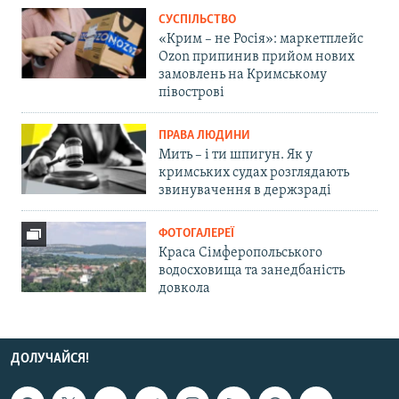
СУСПІЛЬСТВО
«Крим – не Росія»: маркетплейс
Ozon припинив прийом нових
замовлень на Кримському
півострові
ПРАВА ЛЮДИНИ
Мить – і ти шпигун. Як у
кримських судах розглядають
звинувачення в держзраді
ФОТОГАЛЕРЕЇ
Краса Сімферопольського
водосховища та занедбаність
довкола
ДОЛУЧАЙСЯ!