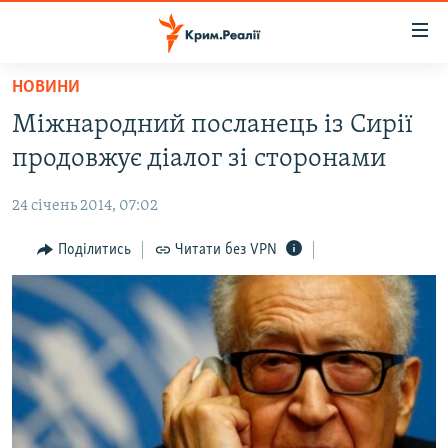
Доступність
посилання
Перейти
НОВИНИ
до
НОВИНИ
Міжнародний посланець із Сирії
основного
ВОДА.КРИМ
матеріалу
продовжує діалог зі сторонами
ВІДЕО ТА ФОТО
Перейти
до
24 січень 2014, 07:02
ПОЛІТИКА
основної
БЛОГИ
Поділитись
Читати без VPN
навігації
Перейти
ПОГЛЯД
до
ІНТЕРВ'Ю
пошуку
ВСЕ ЗА ДЕНЬ
СПЕЦПРОЕКТИ
ЯК ОБІЙТИ БЛОКУВАННЯ
ДЕПОРТАЦІЯ