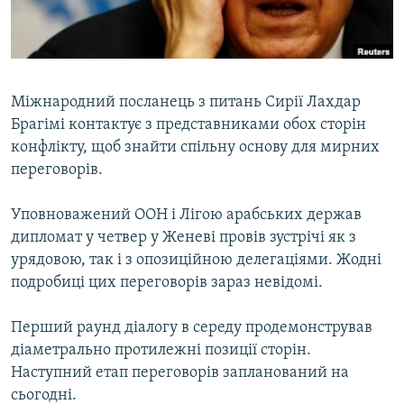
ВІДЕОУРОКИ «ELIFBE»
Русский
СВІДЧЕННЯ ОКУПАЦІЇ
Qırımtatar
УКРАЇНСЬКА ПРОБЛЕМА КРИМУ
Міжнародний посланець з питань Сирії Лахдар
ДОЛУЧАЙСЯ!
ІНФОГРАФІКА
Брагімі контактує з представниками обох сторін
конфлікту, щоб знайти спільну основу для мирних
переговорів.
Усі сайти RFE/RL
Уповноважений ООН і Лігою арабських держав
дипломат у четвер у Женеві провів зустрічі як з
урядовою, так і з опозиційною делегаціями. Жодні
подробиці цих переговорів зараз невідомі.
Перший раунд діалогу в середу продемонстрував
діаметрально протилежні позиції сторін.
Наступний етап переговорів запланований на
сьогодні.