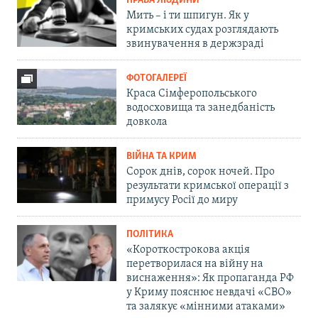
ПРАВА ЛЮДИНИ
Мить – і ти шпигун. Як у
кримських судах розглядають
звинувачення в держзраді
ФОТОГАЛЕРЕЇ
Краса Сімферопольського
водосховища та занедбаність
довкола
ВІЙНА ТА КРИМ
Сорок днів, сорок ночей. Про
результати кримської операції з
примусу Росії до миру
ПОЛІТИКА
«Короткострокова акція
перетворилася на війну на
виснаження»: Як пропаганда РФ
у Криму пояснює невдачі «СВО»
та залякує «мінними атаками»