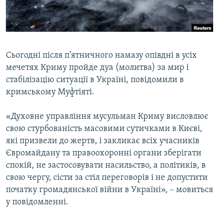
ВІДЕОУРОКИ «ELIFBE»
Русский
СВІДЧЕННЯ ОКУПАЦІЇ
Qırımtatar
УКРАЇНСЬКА ПРОБЛЕМА КРИМУ
Сьогодні після п’ятничного намазу опівдні в усіх
ДОЛУЧАЙСЯ!
ІНФОГРАФІКА
мечетях Криму пройде дуа (молитва) за мир і
стабілізацію ситуації в Україні, повідомили в
кримському Муфтіяті.
Усі сайти RFE/RL
«Духовне управління мусульман Криму висловлює
свою стурбованість масовими сутичками в Києві,
які призвели до жертв, і закликає всіх учасників
Євромайдану та правоохоронні органи зберігати
спокій, не застосовувати насильство, а політиків, в
свою чергу, сісти за стіл переговорів і не допустити
початку громадянської війни в Україні», – мовиться
у повідомленні.