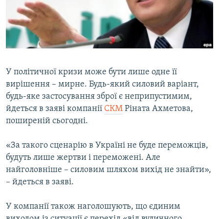
ВІДЕОУРОКИ «ELIFBE»
Русский
СВІДЧЕННЯ ОКУПАЦІЇ
Qırımtatar
УКРАЇНСЬКА ПРОБЛЕМА КРИМУ
ДОЛУЧАЙСЯ!
ІНФОГРАФІКА
У політичної кризи може бути лише одне її
вирішення – мирне. Будь-який силовий варіант,
будь-яке застосування зброї є неприпустимим,
Усі сайти RFE/RL
йдеться в заяві компанії
СКМ
Ріната Ахметова,
поширеній сьогодні.
«За такого сценарію в Україні не буде переможців,
будуть лише жертви і переможені. Але
найголовніше – силовим шляхом вихід не знайти»,
– йдеться в заяві.
У компанії також наголошують, що єдиним
виходом із ситуації є перехід «від вуличного