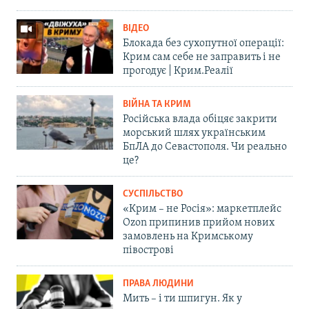
ВІДЕО
Блокада без сухопутної операції:
Крим сам себе не заправить і не
прогодує | Крим.Реалії
ВІЙНА ТА КРИМ
Російська влада обіцяє закрити
морський шлях українським
БпЛА до Севастополя. Чи реально
це?
СУСПІЛЬСТВО
«Крим – не Росія»: маркетплейс
Ozon припинив прийом нових
замовлень на Кримському
півострові
ПРАВА ЛЮДИНИ
Мить – і ти шпигун. Як у