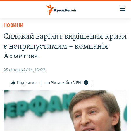
Доступність
посилання
Перейти
НОВИНИ
до
НОВИНИ
Силовий варіант вирішення кризи
основного
ВОДА.КРИМ
матеріалу
є неприпустимим – компанія
ВІДЕО ТА ФОТО
Перейти
Ахметова
до
ПОЛІТИКА
основної
25 січень 2014, 13:02
БЛОГИ
навігації
Перейти
Поділитись
Читати без VPN
ПОГЛЯД
до
ІНТЕРВ'Ю
пошуку
ВСЕ ЗА ДЕНЬ
СПЕЦПРОЕКТИ
ЯК ОБІЙТИ БЛОКУВАННЯ
ДЕПОРТАЦІЯ