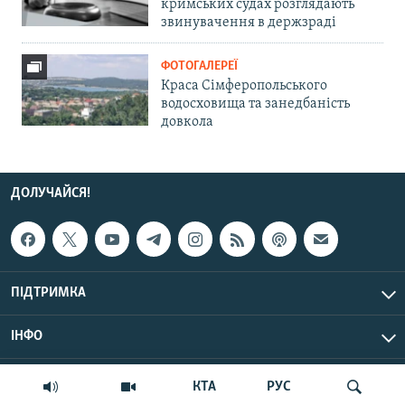
кримських судах розглядають
звинувачення в держзраді
ФОТОГАЛЕРЕЇ
Краса Сімферопольського
водосховища та занедбаність
довкола
ДОЛУЧАЙСЯ!
ПІДТРИМКА
ІНФО
© Крим.Реалії, 2026 | Усі права застережено.
КТА
РУС