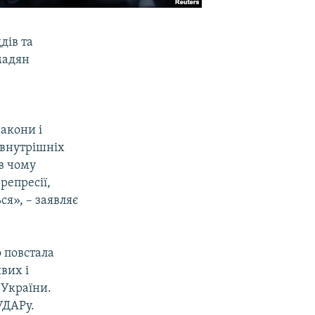
дів та
омадян
закони і
, внутрішніх
 в чому
репресії,
ься», – заявляє
 повстала
вих і
 України.
УДАРу.