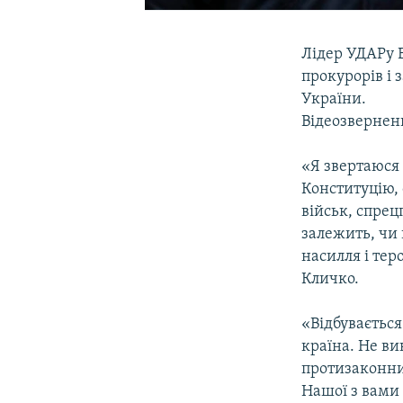
Лідер УДАРу В
прокурорів і 
України.
Відеозвернен
«Я звертаюся 
Конституцію, 
військ, спрецп
залежить, чи 
насилля і теро
Кличко.
«Відбуваєтьс
країна. Не в
протизаконних
Нашої з вами 