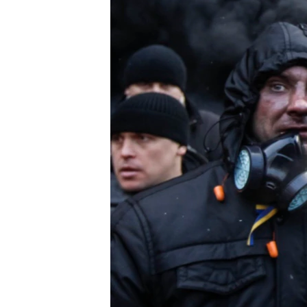
ВІДЕОУРОКИ «ELIFBE»
СВІДЧЕННЯ ОКУПАЦІЇ
УКРАЇНСЬКА ПРОБЛЕМА КРИМУ
ІНФОГРАФІКА