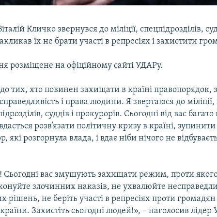
італій Кличко звернувся до міліції, спецпідрозділів, суд
закликав їх не брати участі в репресіях і захистити гр
ня розміщене на офіційному сайті УДАРу.
до тих, хто повинен захищати в країні правопорядок, 
справедливість і права людини. Я звертаюся до міліції
ідрозділів, суддів і прокурорів. Сьогодні від вас багато
вдасться розв’язати політичну кризу в країні, зупинити 
р, які розгорнула влада, і вдає ніби нічого не відбуваєт
я! Сьогодні вас змушують захищати режим, проти якого
иконуйте злочинних наказів, не ухвалюйте несправедли
 рішень, не беріть участі в репресіях проти громадян
країни. Захистіть сьогодні людей!», – наголосив лідер 