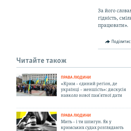
За його словам
гідність, смі
працювати».
Поділитис
Читайте також
ПРАВА ЛЮДИНИ
«Крим – єдиний регіон, де
українці – меншість»: дискусія
навколо нової пам'ятної дати
ПРАВА ЛЮДИНИ
Мить – і ти шпигун. Як у
кримських судах розглядають