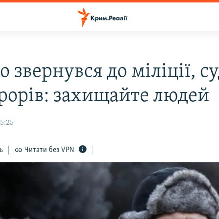
 звернувся до міліції, су
рорів: захищайте людей
15:25
ь
Читати без VPN