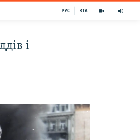
РУС
КТА
ддів і