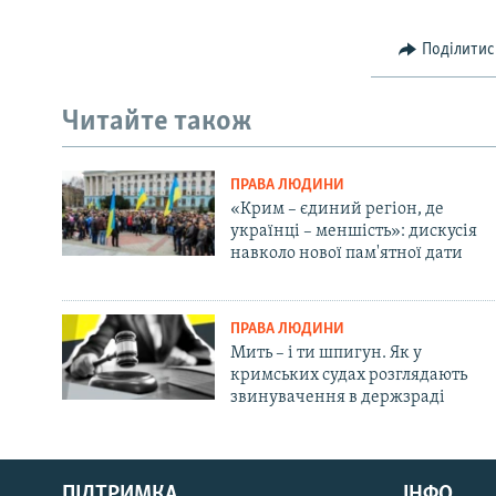
Поділитис
Читайте також
ПРАВА ЛЮДИНИ
«Крим – єдиний регіон, де
українці – меншість»: дискусія
навколо нової пам'ятної дати
ПРАВА ЛЮДИНИ
Мить – і ти шпигун. Як у
кримських судах розглядають
звинувачення в держзраді
Русский
ПІДТРИМКА
ІНФО
Qırımtatar