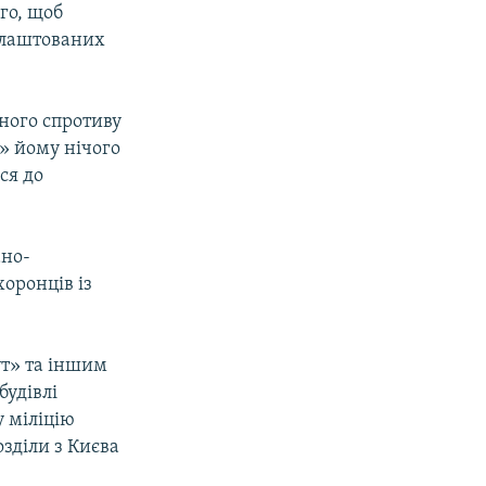
ого, щоб
налаштованих
ного спротиву
» йому нічого
ся до
.
ано-
оронців із
ут» та іншим
удівлі
у міліцію
зділи з Києва