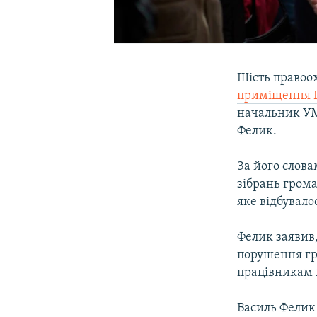
Шість правоо
приміщення І
начальник УМВ
Фелик.
За його слова
зібрань грома
яке відбувало
Фелик заявив
порушення гр
працівникам м
Василь Фелик