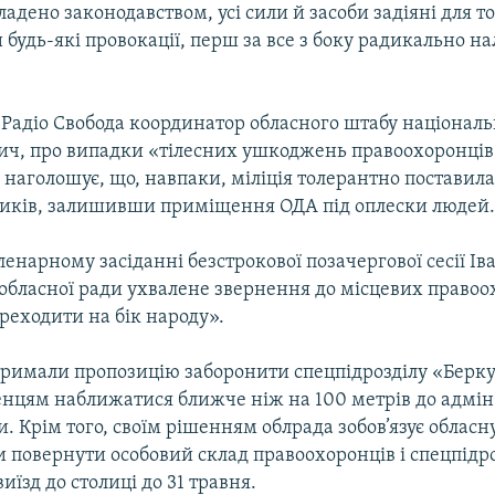
кладено законодавством, усі сили й засоби задіяні для т
будь-які провокації, перш за все з боку радикально 
 Радіо Свобода координатор обласного штабу національ
ич, про випадки «тілесних ушкоджень правоохоронців
н наголошує, що, навпаки, міліція толерантно поставила
иків, залишивши приміщення ОДА під оплески людей
ленарному засіданні безстрокової позачергової сесії Ів
обласної ради ухвалене звернення до місцевих правоох
реходити на бік народу».
тримали пропозицію заборонити спецпідрозділу «Берк
нцям наближатися ближче ніж на 100 метрів до адмінб
и. Крім того, своїм рішенням облрада зобов’язує обласн
 повернути особовий склад правоохоронців і спецпідро
иїзд до столиці до 31 травня.