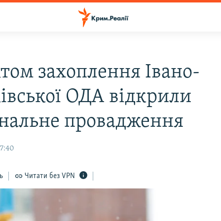
ктом захоплення Івано-
івської ОДА відкрили
нальне провадження
17:40
ь
Читати без VPN