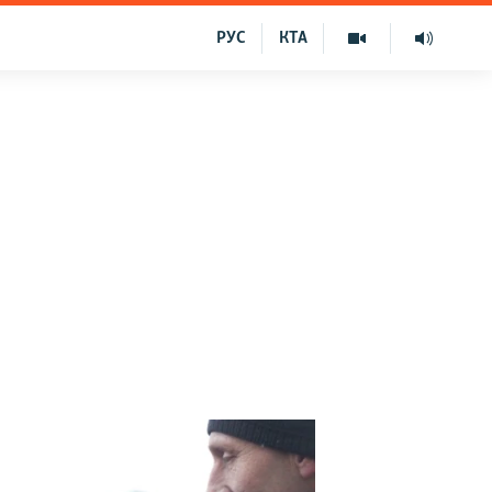
РУС
КТА