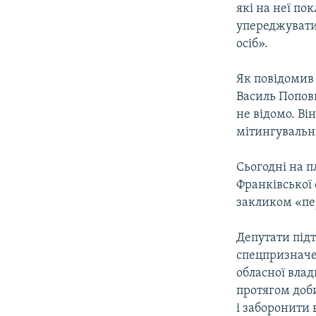
які на неї по
упереджувати 
осіб».
Як повідомив
Василь Попов
не відомо. Ві
мітингувальн
Сьогодні на п
Франківської 
закликом «пе
Депутати під
спецпризначе
обласної влад
протягом доби
і заборонити в