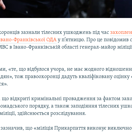
хоронців зазнали тілесних ушкоджень під час
захопле
вано-Франківської ОДА
у п’ятницю. Про це повідомив 
С в Івано-Франківській області генерал-майор міліці
ми, «те, що відбулося учора, не має жодного відношен
дян», тож правоохоронці дадуть кваліфіковану оцінку 
ся».
, що відкриті кримінальні провадження за фактом зах
омадського порядку, а також заподіяння тілесних уш
іліції, здійснюється розслідування.
 зазначив, що «міліція Прикарпаття виконує виключно 