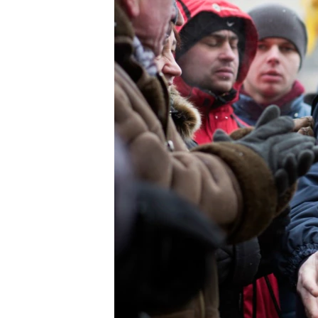
ВІДЕОУРОКИ «ELIFBE»
СВІДЧЕННЯ ОКУПАЦІЇ
УКРАЇНСЬКА ПРОБЛЕМА КРИМУ
ІНФОГРАФІКА