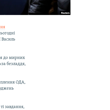
ння
сьогодні
ї Василь
ня до мирних
«за безладдя,
оплення ОДА,
коджень
ті завдання,