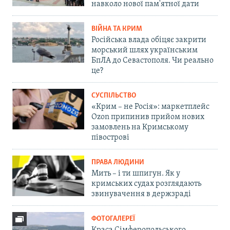
навколо нової пам'ятної дати
ВІЙНА ТА КРИМ
Російська влада обіцяє закрити
морський шлях українським
БпЛА до Севастополя. Чи реально
це?
СУСПІЛЬСТВО
«Крим – не Росія»: маркетплейс
Ozon припинив прийом нових
замовлень на Кримському
півострові
ПРАВА ЛЮДИНИ
Мить – і ти шпигун. Як у
кримських судах розглядають
звинувачення в держзраді
ФОТОГАЛЕРЕЇ
Краса Сімферопольського