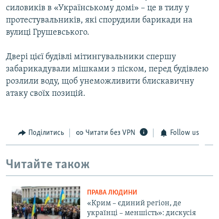
силовиків в «Українському домі» – це в тилу у
протестувальників, які спорудили барикади на
вулиці Грушевського.
Двері цієї будівлі мітингувальники спершу
забарикадували мішками з піском, перед будівлею
розлили воду, щоб унеможливити блискавичну
атаку своїх позицій.
Поділитись
Читати без VPN
Follow us
Читайте також
ПРАВА ЛЮДИНИ
«Крим – єдиний регіон, де
українці – меншість»: дискусія