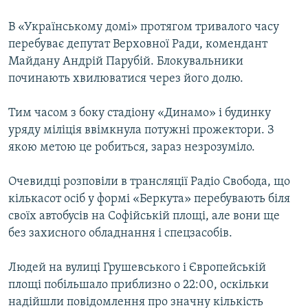
ВІДЕОУРОКИ «ELIFBE»
Русский
В «Українському домі» протягом тривалого часу
СВІДЧЕННЯ ОКУПАЦІЇ
перебуває депутат Верховної Ради, комендант
Qırımtatar
Майдану Андрій Парубій. Блокувальники
УКРАЇНСЬКА ПРОБЛЕМА КРИМУ
починають хвилюватися через його долю.
ДОЛУЧАЙСЯ!
ІНФОГРАФІКА
Тим часом з боку стадіону «Динамо» і будинку
уряду міліція ввімкнула потужні прожектори. З
якою метою це робиться, зараз незрозуміло.
Усі сайти RFE/RL
Очевидці розповіли в трансляції Радіо Свобода, що
кількасот осіб у формі «Беркута» перебувають біля
своїх автобусів на Софійській площі, але вони ще
без захисного обладнання і спецзасобів.
Людей на вулиці Грушевського і Європейській
площі побільшало приблизно о 22:00, оскільки
надійшли повідомлення про значну кількість