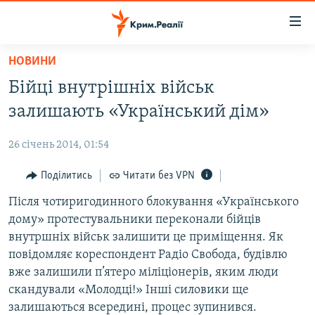
Доступність
посилання
Перейти
НОВИНИ
до
НОВИНИ
Бійці внутрішніх військ
основного
ВОДА.КРИМ
матеріалу
залишають «Український дім»
ВІДЕО ТА ФОТО
Перейти
до
26 січень 2014, 01:54
ПОЛІТИКА
основної
БЛОГИ
Поділитись
Читати без VPN
навігації
Перейти
ПОГЛЯД
Після чотиригодинного блокування «Українського
до
дому» протестувальники переконали бійців
ІНТЕРВ'Ю
пошуку
внутршніх військ залишити це приміщення. Як
ВСЕ ЗА ДЕНЬ
повідомляє кореспондент Радіо Свобода, будівлю
вже залишили п’ятеро міліціонерів, яким люди
СПЕЦПРОЕКТИ
скандували «Молодці!» Інші силовики ще
ЯК ОБІЙТИ БЛОКУВАННЯ
ДЕПОРТАЦІЯ
залишаються всередині, процес зупинився.