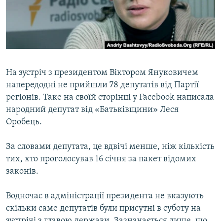
ВІДЕОУРОКИ «ELIFBE»
Русский
СВІДЧЕННЯ ОКУПАЦІЇ
Qırımtatar
УКРАЇНСЬКА ПРОБЛЕМА КРИМУ
ДОЛУЧАЙСЯ!
ІНФОГРАФІКА
На зустріч з президентом Віктором Януковичем
напередодні не прийшли 78 депутатів від Партії
регіонів. Таке на своїй сторінці у Facebook написала
Усі сайти RFE/RL
народний депутат від «Батьківщини» Леся
Оробець.
За словами депутата, це вдвічі менше, ніж кількість
тих, хто проголосував 16 січня за пакет відомих
законів.
Водночас в адміністрації президента не вказують
скільки саме депутатів були присутні в суботу на
зустрічі з главою держави. Зазначається лише, що