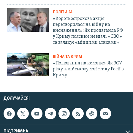
ПОЛІТИКА
«Короткострокова акція
перетворилася на війну на
виснаження»: Як пропаганда РФ
у Криму пояснює невдачі «СВО»
та залякує «мінними атаками»
ВІЙНА ТА КРИМ
«Полювання на колони». Як ЗСУ
ріжуть військову логістику Росії в
Криму
ДОЛУЧАЙСЯ!
ПІДТРИМКА