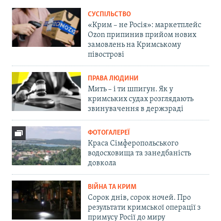
СУСПІЛЬСТВО
«Крим – не Росія»: маркетплейс
Ozon припинив прийом нових
замовлень на Кримському
півострові
ПРАВА ЛЮДИНИ
Мить – і ти шпигун. Як у
кримських судах розглядають
звинувачення в держзраді
ФОТОГАЛЕРЕЇ
Краса Сімферопольського
водосховища та занедбаність
довкола
ВІЙНА ТА КРИМ
Сорок днів, сорок ночей. Про
результати кримської операції з
примусу Росії до миру