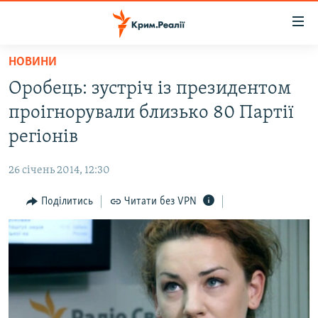
Доступність
посилання
Перейти
НОВИНИ
до
НОВИНИ
Оробець: зустріч із президентом
основного
ВОДА.КРИМ
матеріалу
проігнорували близько 80 Партії
ВІДЕО ТА ФОТО
Перейти
регіонів
до
ПОЛІТИКА
основної
26 січень 2014, 12:30
БЛОГИ
навігації
Перейти
Поділитись
Читати без VPN
ПОГЛЯД
до
ІНТЕРВ'Ю
пошуку
ВСЕ ЗА ДЕНЬ
СПЕЦПРОЕКТИ
ЯК ОБІЙТИ БЛОКУВАННЯ
ДЕПОРТАЦІЯ