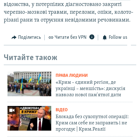
відомства, у потерпілих діагностовано закриті
ВІДЕОУРОКИ «ELIFBE»
Русский
черепно-мозкові травми, переломи, опіки, колото-
СВІДЧЕННЯ ОКУПАЦІЇ
різані рани та отруєння невідомими речовинами.
Qırımtatar
УКРАЇНСЬКА ПРОБЛЕМА КРИМУ
Поділитись
Читати без VPN
Follow us
ДОЛУЧАЙСЯ!
ІНФОГРАФІКА
Читайте також
Усі сайти RFE/RL
ПРАВА ЛЮДИНИ
«Крим – єдиний регіон, де
українці – меншість»: дискусія
навколо нової пам'ятної дати
ВІДЕО
Блокада без сухопутної операції:
Крим сам себе не заправить і не
прогодує | Крим.Реалії