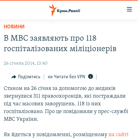
Доступність
посилання
Перейти
НОВИНИ
до
НОВИНИ
В МВС заявляють про 118
основного
ВОДА.КРИМ
матеріалу
госпіталізованих міліціонерів
ВІДЕО ТА ФОТО
Перейти
до
26 січень 2014, 13:40
ПОЛІТИКА
основної
БЛОГИ
Поділитись
Читати без VPN
навігації
Перейти
ПОГЛЯД
Станом на 26 січня за допомогою до медиків
до
звернулися 311 правоохоронців, які постраждали
ІНТЕРВ'Ю
пошуку
під час масових заворушень. 118 із них
ВСЕ ЗА ДЕНЬ
госпіталізовано. Про це повідомили у прес-службі
МВС України.
СПЕЦПРОЕКТИ
ЯК ОБІЙТИ БЛОКУВАННЯ
ДЕПОРТАЦІЯ
Як йдеться у повідомленні, розміщеному
на сайті