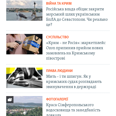
ВІЙНА ТА КРИМ
Російська влада обіцяє закрити
морський шлях українським
БпЛА до Севастополя. Чи реально
це?
СУСПІЛЬСТВО
«Крим – не Росія»: маркетплейс
Ozon припинив прийом нових
замовлень на Кримському
півострові
ПРАВА ЛЮДИНИ
Мить – і ти шпигун. Як у
кримських судах розглядають
звинувачення в держзраді
ФОТОГАЛЕРЕЇ
Краса Сімферопольського
водосховища та занедбаність
довкола