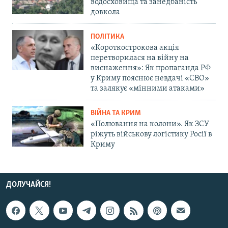
водосховища та занедбаність
довкола
ПОЛІТИКА
«Короткострокова акція
перетворилася на війну на
виснаження»: Як пропаганда РФ
у Криму пояснює невдачі «СВО»
та залякує «мінними атаками»
ВІЙНА ТА КРИМ
«Полювання на колони». Як ЗСУ
ріжуть військову логістику Росії в
Криму
ДОЛУЧАЙСЯ!