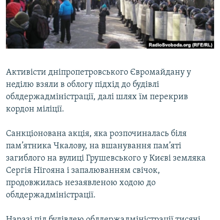
ВІДЕОУРОКИ «ELIFBE»
Русский
СВІДЧЕННЯ ОКУПАЦІЇ
Qırımtatar
УКРАЇНСЬКА ПРОБЛЕМА КРИМУ
ДОЛУЧАЙСЯ!
ІНФОГРАФІКА
Активісти дніпропетровського Євромайдану у
неділю взяли в облогу підхід до будівлі
облдержадміністрації, далі шлях їм перекрив
Усі сайти RFE/RL
кордон міліції.
Санкціонована акція, яка розпочиналась біля
пам’ятника Чкалову, на вшанування пам’яті
загиблого на вулиці Грушевського у Києві земляка
Сергія Нігояна і запалюванням свічок,
продовжилась незаявленою ходою до
облдержадміністрації.
Наразі під будівлею облдержадміністрації тисячі