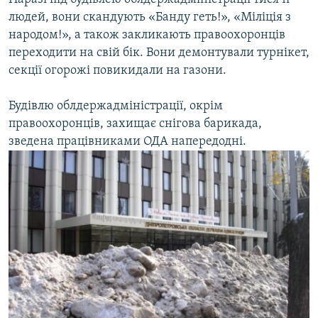
людей, вони скандують «Банду геть!», «Міліція з
народом!», а також закликають правоохоронців
переходити на свій бік. Вони демонтували турнікет,
секції огорожі повикидали на газони.
Будівлю облдержадміністрації, окрім
правоохоронців, захищає снігова барикада,
зведена працівниками ОДА напередодні.