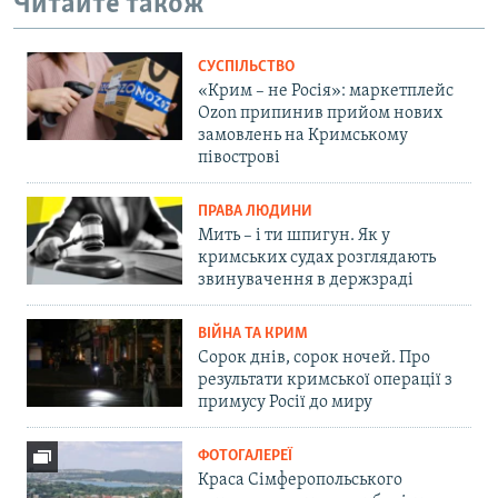
Читайте також
СУСПІЛЬСТВО
«Крим – не Росія»: маркетплейс
Ozon припинив прийом нових
замовлень на Кримському
півострові
ПРАВА ЛЮДИНИ
Мить – і ти шпигун. Як у
кримських судах розглядають
звинувачення в держзраді
ВІЙНА ТА КРИМ
Сорок днів, сорок ночей. Про
результати кримської операції з
примусу Росії до миру
ФОТОГАЛЕРЕЇ
Краса Сімферопольського