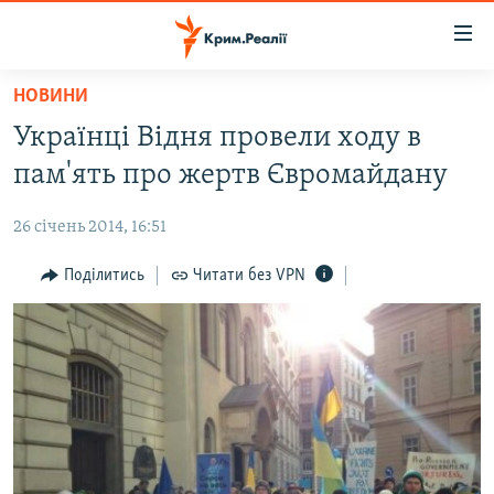
Доступність
посилання
Перейти
НОВИНИ
до
НОВИНИ
Українці Відня провели ходу в
основного
ВОДА.КРИМ
матеріалу
пам'ять про жертв Євромайдану
ВІДЕО ТА ФОТО
Перейти
до
26 січень 2014, 16:51
ПОЛІТИКА
основної
БЛОГИ
Поділитись
Читати без VPN
навігації
Перейти
ПОГЛЯД
до
ІНТЕРВ'Ю
пошуку
ВСЕ ЗА ДЕНЬ
СПЕЦПРОЕКТИ
ЯК ОБІЙТИ БЛОКУВАННЯ
ДЕПОРТАЦІЯ