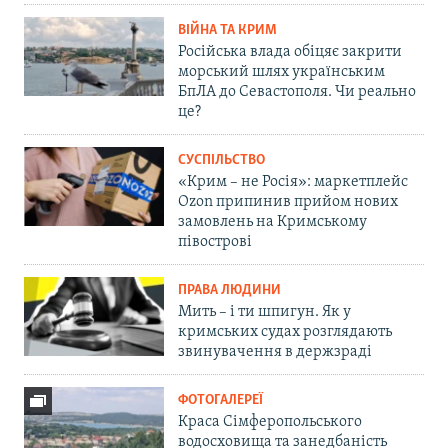
ВІЙНА ТА КРИМ
Російська влада обіцяє закрити
морський шлях українським
БпЛА до Севастополя. Чи реально
це?
СУСПІЛЬСТВО
«Крим – не Росія»: маркетплейс
Ozon припинив прийом нових
замовлень на Кримському
півострові
ПРАВА ЛЮДИНИ
Мить – і ти шпигун. Як у
кримських судах розглядають
звинувачення в держзраді
ФОТОГАЛЕРЕЇ
Краса Сімферопольського
водосховища та занедбаність