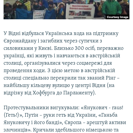
ВІДЕОУРОКИ «ELIFBE»
Русский
СВІДЧЕННЯ ОКУПАЦІЇ
Qırımtatar
УКРАЇНСЬКА ПРОБЛЕМА КРИМУ
У Відні відбулася Українська хода на підтримку
ДОЛУЧАЙСЯ!
ІНФОГРАФІКА
Євромайдану і загиблих через сутички з
силовиками у Києві. Близько 300 осіб, переважно
українці, які живуть і навчаються в австрійській
столиці, організувалися через соцмережі для
Усі сайти RFE/RL
проведення ходи. З цією метою в австрійській
столиці спеціально перекрили так званий Рінг –
найбільшу кільцеву вулицю у центрі Відня (на
відрізку від Хофбурга до Парламенту).
Протестувальники вигукували: «Янукович - raus!
(Геть!)», Путін – руки геть від України, «Ганьба
Януковичу і його банді», Європа – арештуй активи
злочинців». Кричали здебільшого німецькою та