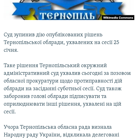
ВІДЕОУРОКИ «ELIFBE»
Русский
СВІДЧЕННЯ ОКУПАЦІЇ
Qırımtatar
УКРАЇНСЬКА ПРОБЛЕМА КРИМУ
Суд зупинив дію опублікованих рішень
ДОЛУЧАЙСЯ!
ІНФОГРАФІКА
Тернопільської облради, ухвалених на сесії 25
січня.
Таке рішення Тернопільський окружний
Усі сайти RFE/RL
адміністративний суд ухвалив сьогодні за позовом
обласної прокуратури щодо протиправності дій
облради на засіданні суботньої сесії. Суд також
заборонив голові облради підписувати та
оприлюднювати інші рішення, ухвалені на цій
сесії.
Учора Тернопільська обласна рада визнала
Народну раду України, відкликала делеговані