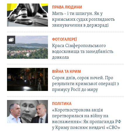
ПРАВА ЛЮДИНИ
Мить – і ти шпигун. Як у
кримських судах розглядають
звинувачення в держзраді
ФОТОГАЛЕРЕЇ
Краса Сімферопольського
водосховища та занедбаність
довкола
ВІЙНА ТА КРИМ
Сорок днів, сорок ночей. Про
результати кримської операції з
примусу Росії до миру
ПОЛІТИКА
«Короткострокова акція
перетворилася на війну на
виснаження»: Як пропаганда РФ
у Криму пояснює невдачі «СВО»