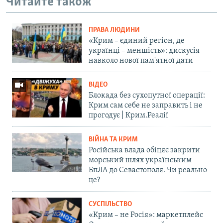
Читайте також
ПРАВА ЛЮДИНИ
«Крим – єдиний регіон, де
українці – меншість»: дискусія
навколо нової пам'ятної дати
ВІДЕО
Блокада без сухопутної операції:
Крим сам себе не заправить і не
прогодує | Крим.Реалії
ВІЙНА ТА КРИМ
Російська влада обіцяє закрити
морський шлях українським
БпЛА до Севастополя. Чи реально
це?
СУСПІЛЬСТВО
«Крим – не Росія»: маркетплейс