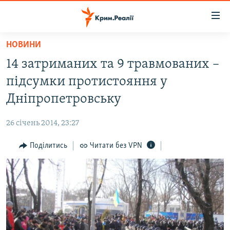
Доступність
посилання
Перейти
НОВИНИ
до
НОВИНИ
14 затриманих та 9 травмованих –
основного
ВОДА.КРИМ
матеріалу
підсумки протистояння у
ВІДЕО ТА ФОТО
Перейти
Дніпропетровську
до
ПОЛІТИКА
основної
26 січень 2014, 23:27
БЛОГИ
навігації
Перейти
Поділитись
Читати без VPN
ПОГЛЯД
до
ІНТЕРВ'Ю
пошуку
ВСЕ ЗА ДЕНЬ
СПЕЦПРОЕКТИ
ЯК ОБІЙТИ БЛОКУВАННЯ
ДЕПОРТАЦІЯ