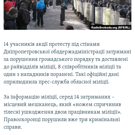
ВІДЕОУРОКИ «ELIFBE»
Русский
СВІДЧЕННЯ ОКУПАЦІЇ
Qırımtatar
УКРАЇНСЬКА ПРОБЛЕМА КРИМУ
ДОЛУЧАЙСЯ!
ІНФОГРАФІКА
14 учасників акції протесту під стінами
Дніпропетровської облдержадміністрації затримані
за порушення громадського порядку та доставлені
Усі сайти RFE/RL
до райвідділів міліції, 8 співробітників міліції та
один з нападників поранені. Такі офіційні дані
оприлюднила прес-служба обласної міліції.
За інформацію міліції, серед 14 затриманих –
місцевий мешканець, який «ножем спричинив
тілесні ушкодження двом працівникам міліції».
Правоохоронці порушили вже три кримінальні
справи.