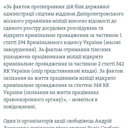
«За фактом протиправних дій біля державної
адміністрації слідчим відділом Дніпропетровського
міського управління міліції внесено відомості до
єдиного реєстру досудових розслідувань та
відкрито кримінальне провадження за частиною 1
статті 294 Кримінального кодексу України (масові
заворушення). За фактом отримання тілесних
ушкоджень працівниками міліції відкрито
кримінальне провадження за частиною 2 статті 342
КК України (опір представникові влади). За фактом
зазіхання на життя працівників міліції відкрито
кримінальне провадження за статтею 348 КК
України (зазіхання на життя працівника
правоохоронного органу)», – мовиться в
повідомленні.
Один із організаторів акції свободівець Андрій