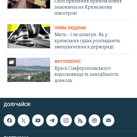
Ozon припинив прийом нових
замовлень на Кримському
півострові
ПРАВА ЛЮДИНИ
Мить – і ти шпигун. Як у
кримських судах розглядають
звинувачення в держзраді
ФОТОГАЛЕРЕЇ
Краса Сімферопольського
водосховища та занедбаність
довкола
ДОЛУЧАЙСЯ!