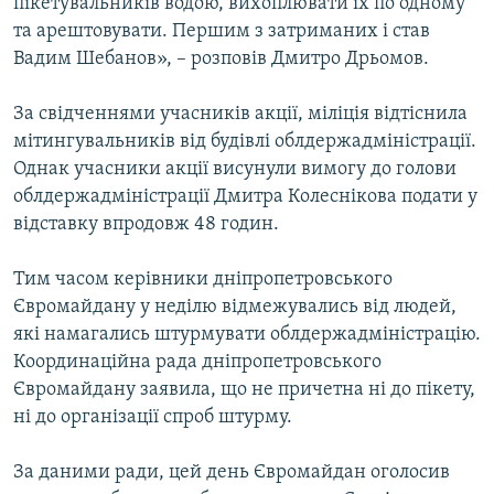
пікетувальників водою, вихоплювати їх по одному
та арештовувати. Першим з затриманих і став
Вадим Шебанов», – розповів Дмитро Дрьомов.
За свідченнями учасників акції, міліція відтіснила
мітингувальників від будівлі облдержадміністрації.
Однак учасники акції висунули вимогу до голови
облдержадміністрації Дмитра Колеснікова подати у
відставку впродовж 48 годин.
Тим часом керівники дніпропетровського
Євромайдану у неділю відмежувались від людей,
які намагались штурмувати облдержадміністрацію.
Координаційна рада дніпропетровського
Євромайдану заявила, що не причетна ні до пікету,
ні до організації спроб штурму.
За даними ради, цей день Євромайдан оголосив