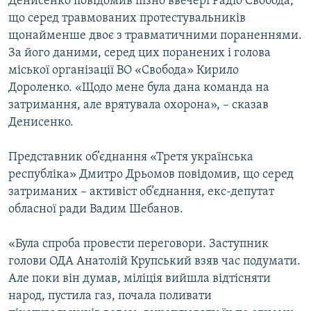
Денисенко повідомив пізно ввечері Радіо Свобода,
що серед травмованих протестувальників
щонайменше двоє з травматичними пораненнями.
За його даними, серед цих поранених і голова
міської організації ВО «Свобода» Кирило
Дороленко. «Щодо мене була дана команда на
затримання, але врятувала охорона», – сказав
Денисенко.
Представник об’єднання «Третя українська
республіка» Дмитро Дрьомов повідомив, що серед
затриманих – активіст об’єднання, екс-депутат
обласної ради Вадим Шебанов.
«Була спроба провести переговори. Заступник
голови ОДА Анатолій Крупський взяв час подумати.
Але поки він думав, міліція вийшла відтісняти
народ, пустила газ, почала поливати