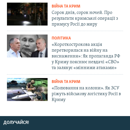
ВІЙНА ТА КРИМ
Сорок днів, сорок ночей. Про
результати кримської операції з
примусу Росії до миру
ПОЛІТИКА
«Короткострокова акція
перетворилася на війну на
виснаження»: Як пропаганда РФ
у Криму пояснює невдачі «СВО»
та залякує «мінними атаками»
ВІЙНА ТА КРИМ
«Полювання на колони». Як ЗСУ
ріжуть військову логістику Росії в
Криму
ДОЛУЧАЙСЯ!