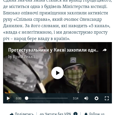
Єдина значна зміна сталася на вулиці Городецького,
де міститься одна з будівель Міністерства юстиції.
Близько опівночі приміщення захопили активісти
руху «Спільна справа», який очолює Олександр
Данилюк. За його словами, які наводить «5 канал»,
«влада є нелегітимною, і ми демонструємо просту
річ – народ бере владу в країні».
Протестувальники у Києві захопили одну із будівель Мін'юсту
by
Крим.Реалії
No media source currently available
0:00
3:14
Поділитись
Читати без VPN
Follow us