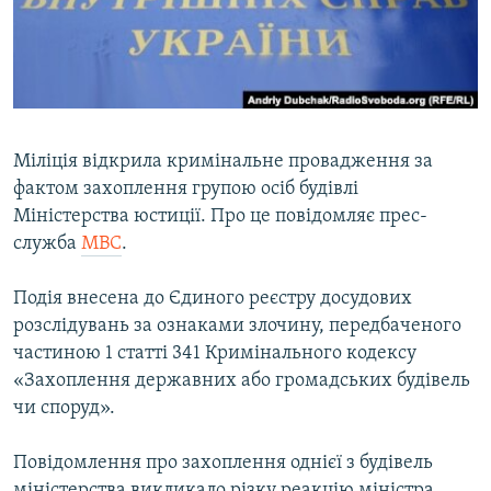
ВІДЕОУРОКИ «ELIFBE»
Русский
СВІДЧЕННЯ ОКУПАЦІЇ
Qırımtatar
УКРАЇНСЬКА ПРОБЛЕМА КРИМУ
ДОЛУЧАЙСЯ!
ІНФОГРАФІКА
Міліція відкрила кримінальне провадження за
фактом захоплення групою осіб будівлі
Міністерства юстиції. Про це повідомляє прес-
Усі сайти RFE/RL
служба
МВС
.
Подія внесена до Єдиного реєстру досудових
розслідувань за ознаками злочину, передбаченого
частиною 1 статті 341 Кримінального кодексу
«Захоплення державних або громадських будівель
чи споруд».
Повідомлення про захоплення однієї з будівель
міністерства викликало різку реакцію міністра