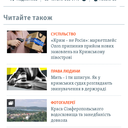
Читайте також
СУСПІЛЬСТВО
«Крим – не Росія»: маркетплейс
Ozon припинив прийом нових
замовлень на Кримському
півострові
ПРАВА ЛЮДИНИ
Мить – і ти шпигун. Як у
кримських судах розглядають
звинувачення в держзраді
ФОТОГАЛЕРЕЇ
Краса Сімферопольського
водосховища та занедбаність
довкола