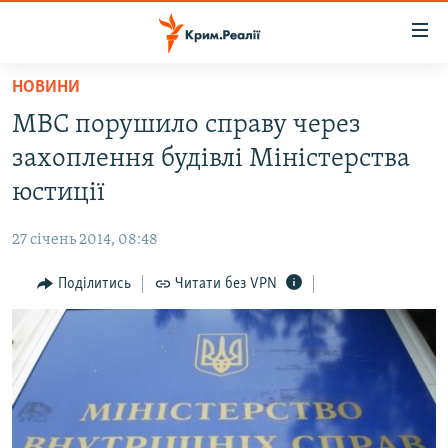
Доступність
посилання
Перейти
НОВИНИ
до
НОВИНИ
МВС порушило справу через
основного
ВОДА.КРИМ
матеріалу
захоплення будівлі Міністерства
ВІДЕО ТА ФОТО
Перейти
юстиції
до
ПОЛІТИКА
основної
27 січень 2014, 08:48
БЛОГИ
навігації
Перейти
Поділитись
Читати без VPN
ПОГЛЯД
до
ІНТЕРВ'Ю
пошуку
ВСЕ ЗА ДЕНЬ
СПЕЦПРОЕКТИ
ЯК ОБІЙТИ БЛОКУВАННЯ
ДЕПОРТАЦІЯ