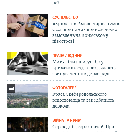
це?
СУСПІЛЬСТВО
«Крим – не Росія»: маркетплейс
Ozon припинив прийом нових
замовлень на Кримському
півострові
ПРАВА ЛЮДИНИ
Мить – і ти шпигун. Як у
кримських судах розглядають
звинувачення в держзраді
ФОТОГАЛЕРЕЇ
Краса Сімферопольського
водосховища та занедбаність
довкола
ВІЙНА ТА КРИМ
Сорок днів, сорок ночей. Про