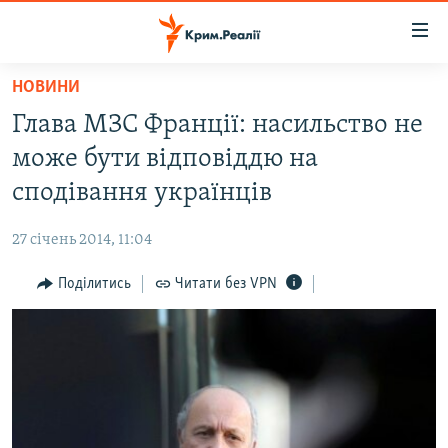
Доступність
посилання
Перейти
НОВИНИ
до
НОВИНИ
Глава МЗС Франції: насильство не
основного
ВОДА.КРИМ
матеріалу
може бути відповіддю на
ВІДЕО ТА ФОТО
Перейти
сподівання українців
до
ПОЛІТИКА
основної
27 січень 2014, 11:04
БЛОГИ
навігації
Перейти
Поділитись
Читати без VPN
ПОГЛЯД
до
ІНТЕРВ'Ю
пошуку
ВСЕ ЗА ДЕНЬ
СПЕЦПРОЕКТИ
ЯК ОБІЙТИ БЛОКУВАННЯ
ДЕПОРТАЦІЯ