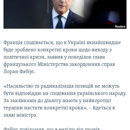
ВІДЕОУРОКИ «ELIFBE»
Русский
СВІДЧЕННЯ ОКУПАЦІЇ
Qırımtatar
УКРАЇНСЬКА ПРОБЛЕМА КРИМУ
ДОЛУЧАЙСЯ!
ІНФОГРАФІКА
Франція сподівається, що в Україні якнайшвидше
буде зроблено конкретні кроки щодо виходу з
політичної кризи, заявив у понеділок глава
Усі сайти RFE/RL
французького Міністерства закордонних справ
Лоран Фабіус.
«Насильство та радикалізація позицій не можуть
бути відповіддю на сподівання українського народу.
За закликами до діалогу мають у найкоротші
терміни настати конкретні кроки», – йдеться в
заяві міністра.
Фабіус повідомив, що в неділю він провів