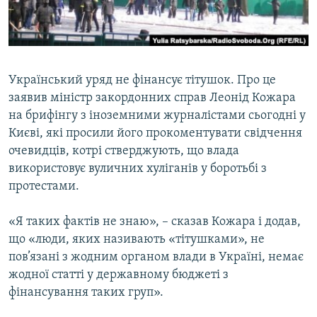
ВІДЕОУРОКИ «ELIFBE»
Русский
СВІДЧЕННЯ ОКУПАЦІЇ
Qırımtatar
УКРАЇНСЬКА ПРОБЛЕМА КРИМУ
Український уряд не фінансує тітушок. Про це
ДОЛУЧАЙСЯ!
ІНФОГРАФІКА
заявив міністр закордонних справ Леонід Кожара
на брифінгу з іноземними журналістами сьогодні у
Києві, які просили його прокоментувати свідчення
очевидців, котрі стверджують, що влада
Усі сайти RFE/RL
використовує вуличних хуліганів у боротьбі з
протестами.
«Я таких фактів не знаю», – сказав Кожара і додав,
що «люди, яких називають «тітушками», не
пов’язані з жодним органом влади в Україні, немає
жодної статті у державному бюджеті з
фінансування таких груп».