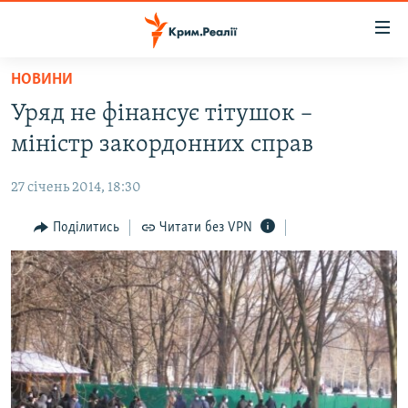
Доступність
посилання
Перейти
НОВИНИ
до
НОВИНИ
Уряд не фінансує тітушок –
основного
ВОДА.КРИМ
матеріалу
міністр закордонних справ
ВІДЕО ТА ФОТО
Перейти
до
27 січень 2014, 18:30
ПОЛІТИКА
основної
БЛОГИ
Поділитись
Читати без VPN
навігації
Перейти
ПОГЛЯД
до
ІНТЕРВ'Ю
пошуку
ВСЕ ЗА ДЕНЬ
СПЕЦПРОЕКТИ
ЯК ОБІЙТИ БЛОКУВАННЯ
ДЕПОРТАЦІЯ