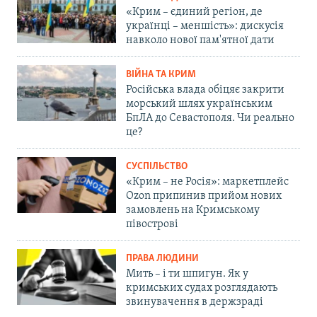
«Крим – єдиний регіон, де
українці – меншість»: дискусія
навколо нової пам'ятної дати
ВІЙНА ТА КРИМ
Російська влада обіцяє закрити
морський шлях українським
БпЛА до Севастополя. Чи реально
це?
СУСПІЛЬСТВО
«Крим – не Росія»: маркетплейс
Ozon припинив прийом нових
замовлень на Кримському
півострові
ПРАВА ЛЮДИНИ
Мить – і ти шпигун. Як у
кримських судах розглядають
звинувачення в держзраді