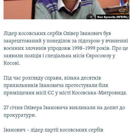
ВІДЕОУРОКИ «ELIFBE»
Русский
СВІДЧЕННЯ ОКУПАЦІЇ
Qırımtatar
УКРАЇНСЬКА ПРОБЛЕМА КРИМУ
Лідер косовських сербів Олівер Іванович був
ДОЛУЧАЙСЯ!
ІНФОГРАФІКА
заарештований у понеділок за підозрою у вчиненні
воєнних злочинів упродовж 1998–1999 років. Про це
заявили поліція і спеціальна місія Євросоюзу у
Косові.
Усі сайти RFE/RL
Під час розгляду справи, кілька десятків
прихильників Івановича протестували біля
приміщення місії ЄС у місті Косовська-Митровиця.
27 січня Олівера Івановича викликали на допит до
прокуратури.
Іванович – лідер партії косовських сербів