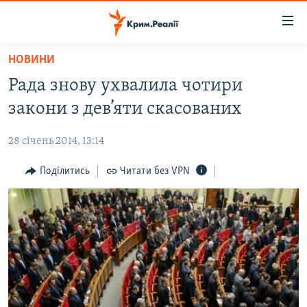
Доступність
посилання
Перейти
НОВИНИ
до
НОВИНИ
Рада знову ухвалила чотири
основного
ВОДА.КРИМ
матеріалу
закони з дев’яти скасованих
ВІДЕО ТА ФОТО
Перейти
до
28 січень 2014, 13:14
ПОЛІТИКА
основної
БЛОГИ
Поділитись
Читати без VPN
навігації
Перейти
ПОГЛЯД
до
ІНТЕРВ'Ю
пошуку
ВСЕ ЗА ДЕНЬ
СПЕЦПРОЕКТИ
ЯК ОБІЙТИ БЛОКУВАННЯ
ДЕПОРТАЦІЯ