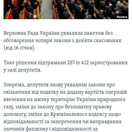
ВІДЕОУРОКИ «ELIFBE»
Русский
СВІДЧЕННЯ ОКУПАЦІЇ
Qırımtatar
УКРАЇНСЬКА ПРОБЛЕМА КРИМУ
Верховна Рада України ухвалила пакетом без
ДОЛУЧАЙСЯ!
ІНФОГРАФІКА
обговорення чотири закони з дев’яти скасованих
(від 16 січня).
Таке рішення підтримали 257 із 412 зареєстрованих
Усі сайти RFE/RL
у залі депутатів.
Зокрема, депутати знову ухвалили закони про
звільнення від податку на додану вартість операцій
ввезення на митну територію України природного
газу, зміни до закону про безоплатну правову
допомогу, зміни до Кримінального кодексу щодо
відповідальності за заперечення чи виправдання
злочинів фашизму і відповідальності за