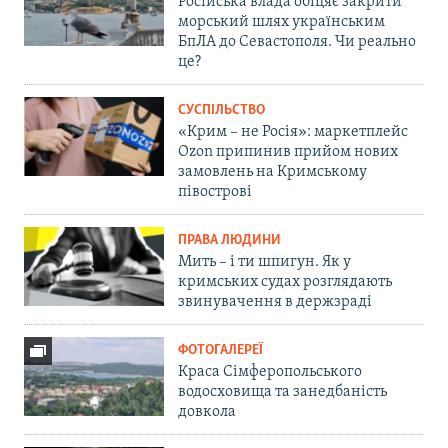
Російська влада обіцяє закрити
морський шлях українським
БпЛА до Севастополя. Чи реально
це?
СУСПІЛЬСТВО
«Крим – не Росія»: маркетплейс
Ozon припинив прийом нових
замовлень на Кримському
півострові
ПРАВА ЛЮДИНИ
Мить – і ти шпигун. Як у
кримських судах розглядають
звинувачення в держзраді
ФОТОГАЛЕРЕЇ
Краса Сімферопольського
водосховища та занедбаність
довкола