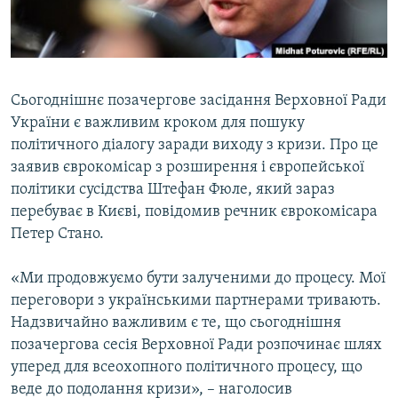
ВІДЕОУРОКИ «ELIFBE»
Русский
СВІДЧЕННЯ ОКУПАЦІЇ
Qırımtatar
УКРАЇНСЬКА ПРОБЛЕМА КРИМУ
Сьогоднішнє позачергове засідання Верховної Ради
ДОЛУЧАЙСЯ!
ІНФОГРАФІКА
України є важливим кроком для пошуку
політичного діалогу заради виходу з кризи. Про це
заявив єврокомісар з розширення і європейської
політики сусідства Штефан Фюле, який зараз
Усі сайти RFE/RL
перебуває в Києві, повідомив речник єврокомісара
Петер Стано.
«Ми продовжуємо бути залученими до процесу. Мої
переговори з українськими партнерами тривають.
Надзвичайно важливим є те, що сьогоднішня
позачергова сесія Верховної Ради розпочинає шлях
уперед для всеохопного політичного процесу, що
веде до подолання кризи», – наголосив