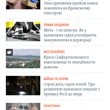
Ozon припинив прийом нових
замовлень на Кримському
півострові
ПРАВА ЛЮДИНИ
Мить – і ти шпигун. Як у
кримських судах розглядають
звинувачення в держзраді
ФОТОГАЛЕРЕЇ
Краса Сімферопольського
водосховища та занедбаність
довкола
ВІЙНА ТА КРИМ
Сорок днів, сорок ночей. Про
результати кримської операції з
примусу Росії до миру
ПОЛІТИКА