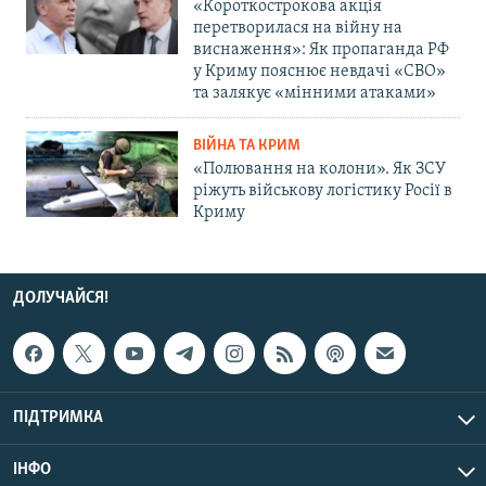
«Короткострокова акція
перетворилася на війну на
виснаження»: Як пропаганда РФ
у Криму пояснює невдачі «СВО»
та залякує «мінними атаками»
ВІЙНА ТА КРИМ
«Полювання на колони». Як ЗСУ
ріжуть військову логістику Росії в
Криму
ДОЛУЧАЙСЯ!
ПІДТРИМКА
ІНФО