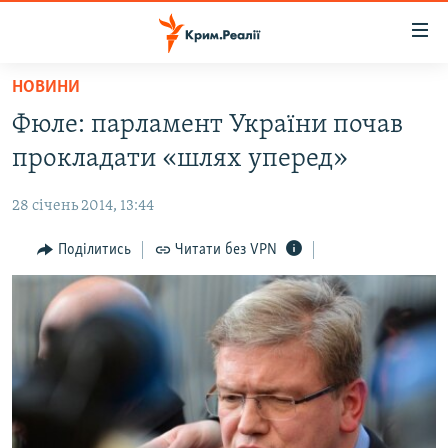
Доступність
посилання
Перейти
НОВИНИ
до
НОВИНИ
Фюле: парламент України почав
основного
ВОДА.КРИМ
матеріалу
прокладати «шлях уперед»
ВІДЕО ТА ФОТО
Перейти
до
28 січень 2014, 13:44
ПОЛІТИКА
основної
БЛОГИ
Поділитись
Читати без VPN
навігації
Перейти
ПОГЛЯД
до
ІНТЕРВ'Ю
пошуку
ВСЕ ЗА ДЕНЬ
СПЕЦПРОЕКТИ
ЯК ОБІЙТИ БЛОКУВАННЯ
ДЕПОРТАЦІЯ