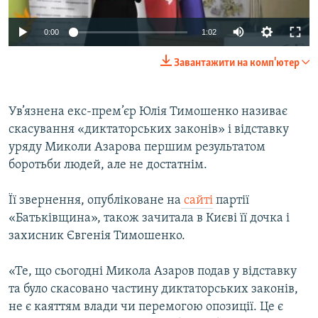
ВІДЕОУРОКИ «ELIFBE»
Русский
0:00
1:02
СВІДЧЕННЯ ОКУПАЦІЇ
Qırımtatar
Завантажити на комп'ютер
УКРАЇНСЬКА ПРОБЛЕМА КРИМУ
ДОЛУЧАЙСЯ!
ІНФОГРАФІКА
Ув’язнена екс-прем’єр Юлія Тимошенко називає
скасування «диктаторських законів» і відставку
уряду Миколи Азарова першим результатом
Усі сайти RFE/RL
боротьби людей, але не достатнім.
Її звернення, опубліковане на
сайті
партії
«Батьківщина», також зачитала в Києві її дочка і
захисник Євгенія Тимошенко.
«Те, що сьогодні Микола Азаров подав у відставку
та було скасовано частину диктаторських законів,
не є каяттям влади чи перемогою опозиції. Це є