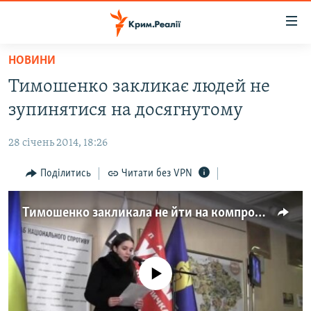
Доступність
посилання
Перейти
НОВИНИ
до
НОВИНИ
Тимошенко закликає людей не
основного
ВОДА.КРИМ
матеріалу
зупинятися на досягнутому
ВІДЕО ТА ФОТО
Перейти
до
28 січень 2014, 18:26
ПОЛІТИКА
основної
БЛОГИ
Поділитись
Читати без VPN
навігації
Перейти
ПОГЛЯД
до
Тимошенко закликала не йти на компроміси з владою
ІНТЕРВ'Ю
пошуку
ВСЕ ЗА ДЕНЬ
СПЕЦПРОЕКТИ
No media source currently available
ЯК ОБІЙТИ БЛОКУВАННЯ
ДЕПОРТАЦІЯ