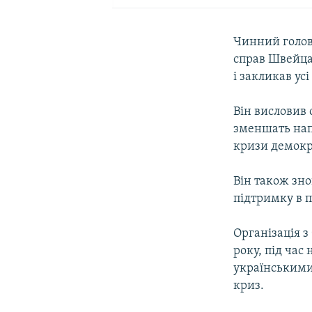
Чинний голова
справ Швейцар
і закликав ус
Він висловив 
зменшать нап
кризи демокр
Він також зн
підтримку в 
Організація з
року, під час
українськими 
криз.