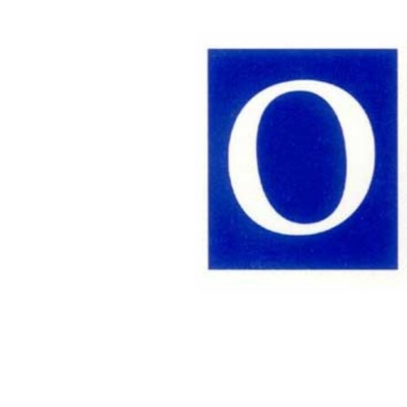
ВІДЕОУРОКИ «ELIFBE»
СВІДЧЕННЯ ОКУПАЦІЇ
УКРАЇНСЬКА ПРОБЛЕМА КРИМУ
ІНФОГРАФІКА