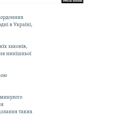
акордонних
дні в Україні,
ніх законів,
ння нинішньої
вою
а минулого
ня
долання таких