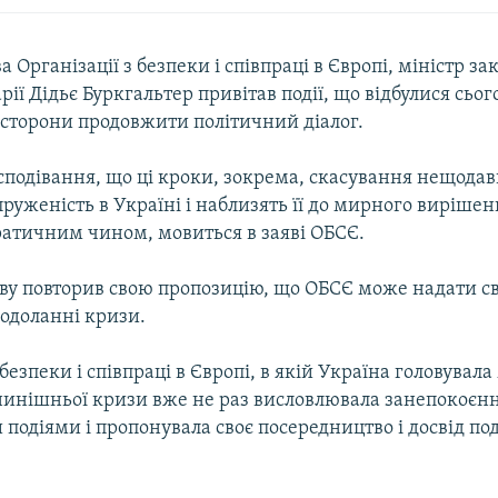
 Організації з безпеки і співпраці в Європі, міністр з
ії Дідьє Буркгальтер привітав події, що відбулися сього
і сторони продовжити політичний діалог.
сподівання, що ці кроки, зокрема, скасування нещодав
руженість в Україні і наблизять її до мирного виріше
атичним чином, мовиться в заяві ОБСЄ.
ову повторив свою пропозицію, що ОБСЄ може надати с
подоланні кризи.
 безпеки і співпраці в Європі, в якій Україна головувал
 нинішньої кризи вже не раз висловлювала занепокоєн
подіями і пропонувала своє посередництво і досвід по