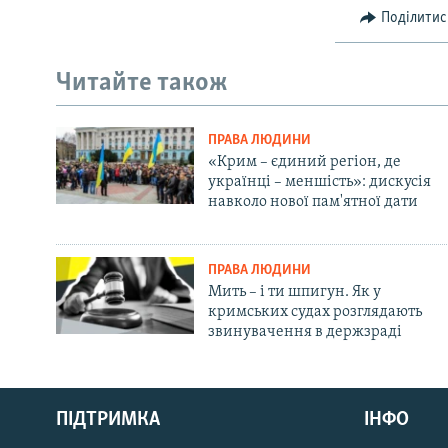
Поділитис
Читайте також
ПРАВА ЛЮДИНИ
«Крим – єдиний регіон, де
українці – меншість»: дискусія
навколо нової пам'ятної дати
ПРАВА ЛЮДИНИ
Мить – і ти шпигун. Як у
кримських судах розглядають
звинувачення в держзраді
Русский
ПІДТРИМКА
ІНФО
Qırımtatar