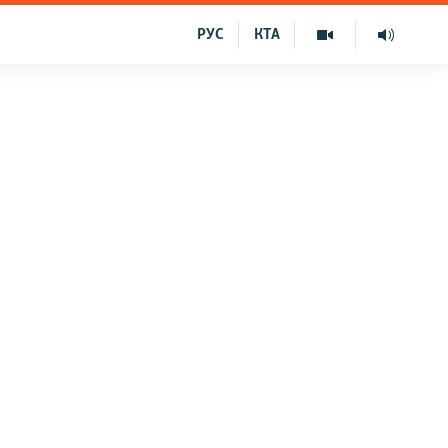
РУС
КТА