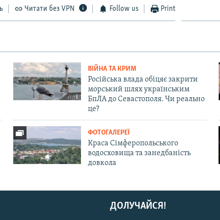
ь
Читати без VPN
Follow us
Print
ВІЙНА ТА КРИМ
Російська влада обіцяє закрити
морський шлях українським
БпЛА до Севастополя. Чи реально
це?
ФОТОГАЛЕРЕЇ
Краса Сімферопольського
водосховища та занедбаність
довкола
ДОЛУЧАЙСЯ!