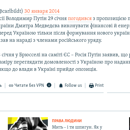
@carlbildt)
30 января 2014
ії Володимир Путін 29 січня
погодився
з пропозицією 
 країни Дмитра Медведєва виконувати фінансові й енер
перед Україною тільки після формування нового україн
азав на нараді з членами російського уряду.
 січня у Брюсселі на саміті ЄС – Росія Путін заявив, що
аміру переглядати домовленості з Україною про надан
, якщо до влади в Україні прийде опозиція.
ь
Читати без VPN
Follow us
Print
ПРАВА ЛЮДИНИ
Мить – і ти шпигун. Як у