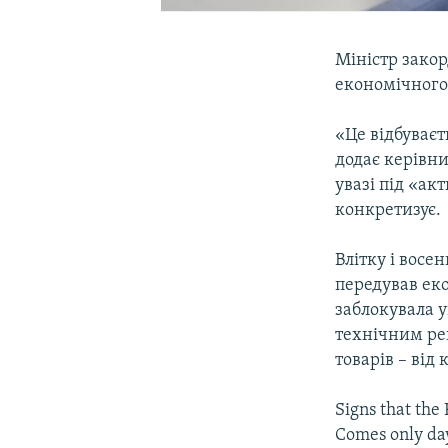
Міністр зако
економічного 
«Це відбуваєт
додає керівни
увазі під «ак
конкретизує.
Влітку і восе
передував еко
заблокувала у
технічним ре
товарів – від
Signs that the
Comes only day