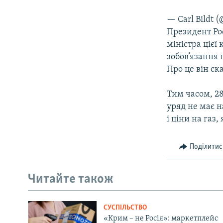
— Carl Bildt (
Президент Рос
міністра цієї
зобов’язання 
Про це він ск
Тим часом, 28
уряд не має н
і ціни на газ
Поділитис
Читайте також
СУСПІЛЬСТВО
«Крим – не Росія»: маркетплейс