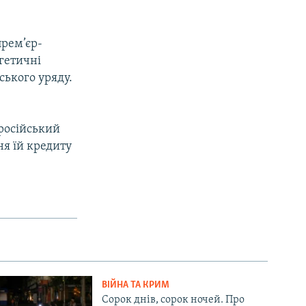
прем’єр-
гетичні
ського уряду.
 російський
ня їй кредиту
ВІЙНА ТА КРИМ
Сорок днів, сорок ночей. Про