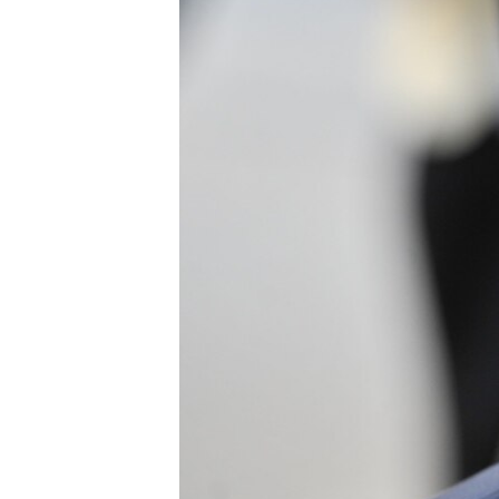
ВІДЕОУРОКИ «ELIFBE»
СВІДЧЕННЯ ОКУПАЦІЇ
УКРАЇНСЬКА ПРОБЛЕМА КРИМУ
ІНФОГРАФІКА