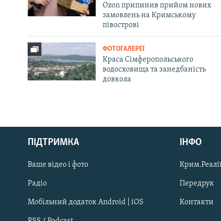
Ozon припинив прийом нових
замовлень на Кримському
півострові
ФОТОГАЛЕРЕЇ
Краса Сімферопольського
водосховища та занедбаність
довкола
Русский
ПІДТРИМКА
ІНФО
Qırımtatar
Ваше відео і фото
Крим.Реалії
ДОЛУЧАЙСЯ!
Радіо
Передрук
Мобільний додаток Android | iOS
Контакти
RSS / Podcast