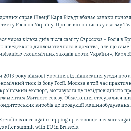
рдонних справ Швеції Карл Більдт вбачає ознаки понов
тиску Росії на Україну. Про це він написав у своєму Twi
ься через кілька днів після саміту Євросоюз – Росія в Бр
к шведського дипломатичного відомства, але що саме 
тивізацією економічних заходів проти України», Карл Б
ни 2013 року відмові України від підписання угоди про а
номічний тиск із боку Росії. Москва в той час практич
країнський експорт, мотивуючи це невідповідністю пр
гламентам Митного союзу. Обмеження стосувалися ши
 кондитерських виробів до продукції машинобудування
 Kremlin is once again stepping up economic measures agai
s after summit with EU in Brussels.