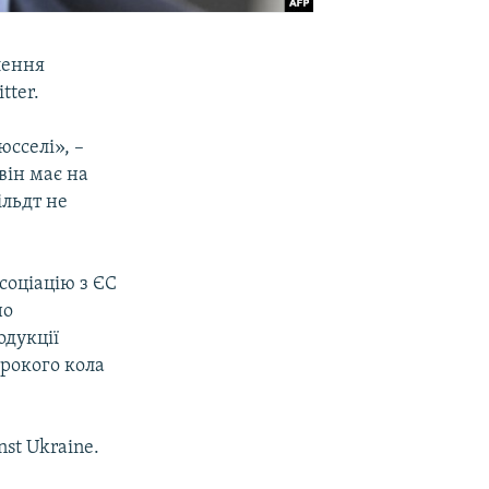
лення
tter.
юсселі», –
він має на
ільдт не
соціацію з ЄС
но
одукції
рокого кола
.
nst Ukraine.