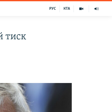
РУС
КТА
й тиск