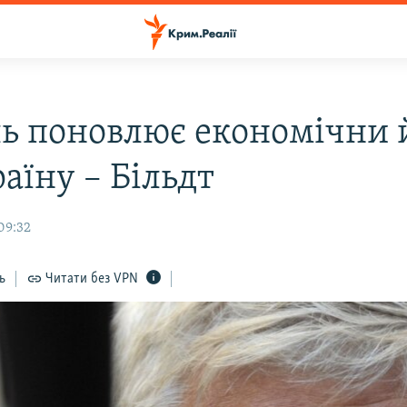
ь поновлює економічни 
аїну – Більдт
09:32
ь
Читати без VPN