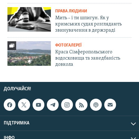
ПРАВА ЛЮДИНИ
Мить – і ти шпигун. Як у
кримських судах розглядають
звинувачення в держзраді
ФОТОГАЛЕРЕЇ
Краса Сімферопольського
водосховища та занедбаність
довкола
ДОЛУЧАЙСЯ!
ПІДТРИМКА
ІНФО