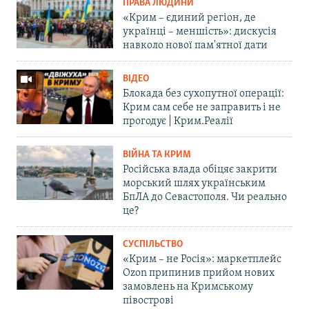
ПРАВА ЛЮДИНИ
«Крим – єдиний регіон, де
українці – меншість»: дискусія
навколо нової пам'ятної дати
ВІДЕО
Блокада без сухопутної операції:
Крим сам себе не заправить і не
прогодує | Крим.Реалії
ВІЙНА ТА КРИМ
Російська влада обіцяє закрити
морський шлях українським
БпЛА до Севастополя. Чи реально
це?
СУСПІЛЬСТВО
«Крим – не Росія»: маркетплейс
Ozon припинив прийом нових
замовлень на Кримському
півострові