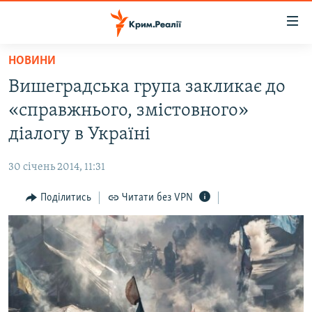
Доступність
посилання
Перейти
НОВИНИ
до
НОВИНИ
Вишеградська група закликає до
основного
ВОДА.КРИМ
матеріалу
«справжнього, змістовного»
ВІДЕО ТА ФОТО
Перейти
діалогу в Україні
до
ПОЛІТИКА
основної
30 січень 2014, 11:31
БЛОГИ
навігації
Перейти
Поділитись
Читати без VPN
ПОГЛЯД
до
ІНТЕРВ'Ю
пошуку
ВСЕ ЗА ДЕНЬ
СПЕЦПРОЕКТИ
ЯК ОБІЙТИ БЛОКУВАННЯ
ДЕПОРТАЦІЯ