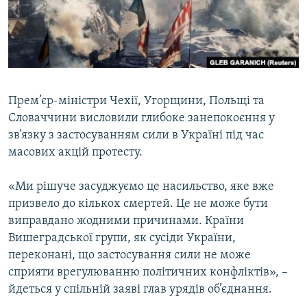
ВІДЕОУРОКИ «ELIFBE»
Русский
СВІДЧЕННЯ ОКУПАЦІЇ
Qırımtatar
УКРАЇНСЬКА ПРОБЛЕМА КРИМУ
ДОЛУЧАЙСЯ!
ІНФОГРАФІКА
Прем’єр-міністри Чехії, Угорщини, Польщі та
Словаччини висловили глибоке занепокоєння у
зв’язку з застосуванням сили в Україні під час
Усі сайти RFE/RL
масових акцій протесту.
«Ми рішуче засуджуємо це насильство, яке вже
призвело до кількох смертей. Це не може бути
виправдано жодними причинами. Країни
Вишеградської групи, як сусіди України,
переконані, що застосування сили не може
сприяти врегулюванню політичних конфліктів», –
йдеться у спільній заяві глав урядів об’єднання.