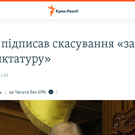
 підписав скасування «за
иктатуру»
11:55
ь
Читати без VPN