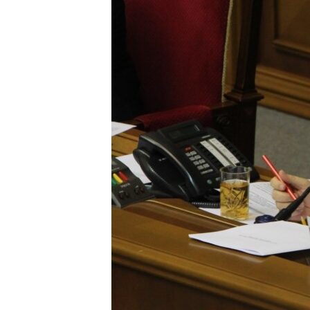
ВІДЕОУРОКИ «ELIFBE»
СВІДЧЕННЯ ОКУПАЦІЇ
УКРАЇНСЬКА ПРОБЛЕМА КРИМУ
ІНФОГРАФІКА