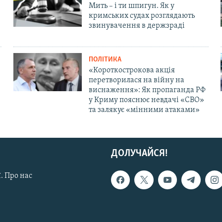
Мить – і ти шпигун. Як у
кримських судах розглядають
звинувачення в держзраді
ПОЛІТИКА
«Короткострокова акція
перетворилася на війну на
виснаження»: Як пропаганда РФ
у Криму пояснює невдачі «СВО»
та залякує «мінними атаками»
ДОЛУЧАЙСЯ!
. Про нас