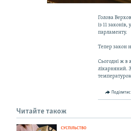
Голова Верхов
із 11 законів,
парламенту.
Тепер закон 
Сьогодні ж в 
лікарняний. 
температурою
Поділитис
Читайте також
СУСПІЛЬСТВО