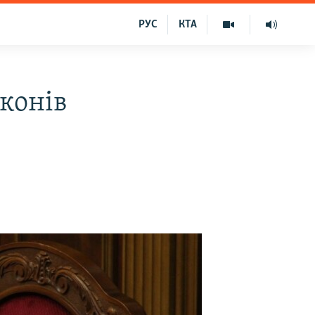
РУС
КТА
конів