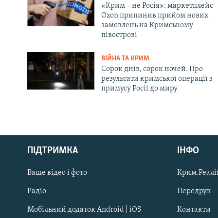
«Крим – не Росія»: маркетплейс
Ozon припинив прийом нових
замовлень на Кримському
півострові
ВІЙНА ТА КРИМ
Сорок днів, сорок ночей. Про
результати кримської операції з
примусу Росії до миру
Русский
ПІДТРИМКА
ІНФО
Qırımtatar
Ваше відео і фото
Крим.Реалії
ДОЛУЧАЙСЯ!
Радіо
Передрук
Мобільний додаток Android | iOS
Контакти