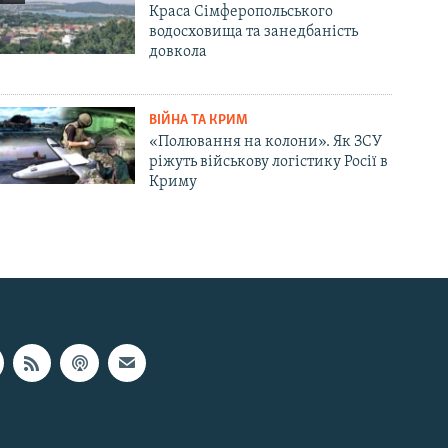
Краса Сімферопольського
водосховища та занедбаність
довкола
ВІЙНА ТА КРИМ
«Полювання на колони». Як ЗСУ
ріжуть військову логістику Росії в
Криму