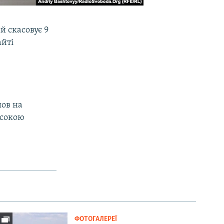
й скасовує 9
айті
шов на
исокою
ФОТОГАЛЕРЕЇ