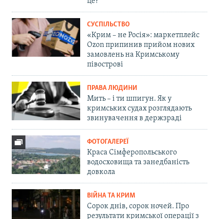
це?
СУСПІЛЬСТВО
«Крим – не Росія»: маркетплейс
Ozon припинив прийом нових
замовлень на Кримському
півострові
ПРАВА ЛЮДИНИ
Мить – і ти шпигун. Як у
кримських судах розглядають
звинувачення в держзраді
ФОТОГАЛЕРЕЇ
Краса Сімферопольського
водосховища та занедбаність
довкола
ВІЙНА ТА КРИМ
Сорок днів, сорок ночей. Про
результати кримської операції з