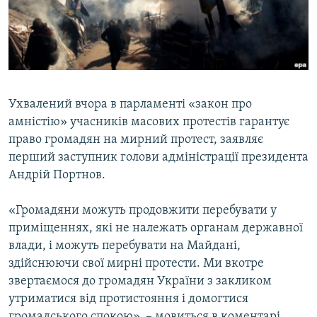
ВІДЕОУРОКИ «ELIFBE»
Русский
СВІДЧЕННЯ ОКУПАЦІЇ
Qırımtatar
УКРАЇНСЬКА ПРОБЛЕМА КРИМУ
ДОЛУЧАЙСЯ!
ІНФОГРАФІКА
Ухвалений вчора в парламенті «закон про
амністію» учасників масових протестів гарантує
право громадян на мирний протест, заявляє
Усі сайти RFE/RL
перший заступник голови адміністрації президента
Андрій Портнов.
«Громадяни можуть продовжити перебувати у
приміщеннях, які не належать органам державної
влади, і можуть перебувати на Майдані,
здійснюючи свої мирні протести. Ми вкотре
звертаємося до громадян України з закликом
утриматися від протистояння і домогтися
громадського спокою», – мовиться в коментарі