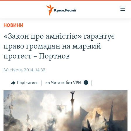
Доступність
посилання
Перейти
НОВИНИ
до
НОВИНИ
«Закон про амністію» гарантує
основного
ВОДА.КРИМ
матеріалу
право громадян на мирний
ВІДЕО ТА ФОТО
Перейти
протест – Портнов
до
ПОЛІТИКА
основної
30 січень 2014, 14:32
БЛОГИ
навігації
Перейти
Поділитись
Читати без VPN
ПОГЛЯД
до
ІНТЕРВ'Ю
пошуку
ВСЕ ЗА ДЕНЬ
СПЕЦПРОЕКТИ
ЯК ОБІЙТИ БЛОКУВАННЯ
ДЕПОРТАЦІЯ