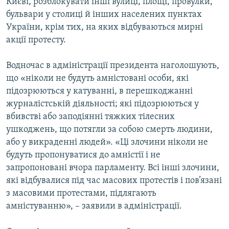
Києві, розблокувати інші вулиці, площі, провулки,
бульвари у столиці й інших населених пунктах
України, крім тих, на яких відбуваються мирні
акції протесту.
Водночас в адміністрації президента наголошують,
що «ніколи не будуть амністовані особи, які
підозрюються у катуванні, в перешкоджанні
журналістській діяльності; які підозрюються у
вбивстві або заподіянні тяжких тілесних
ушкоджень, що потягли за собою смерть людини,
або у викраденні людей». «Ці злочини ніколи не
будуть пропонуватися до амністії і не
запропоновані вчора парламенту. Всі інші злочини,
які відбувалися під час масових протестів і пов’язані
з масовими протестами, підлягають
амністуванню», – заявили в адміністрації.