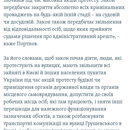
злочинів під час масових акцій протесту. Закон
передбачає закриття абсолютно всіх кримінальних
проваджень на будь-якій їхній стадії – на судовій
чи досудовій. Закон також передбачає звільнення
від відповідальності осіб, щодо яких прийняте
судами рішення про адміністративний арешт», –
каже Портнов.
За його словами, щоб закон почав діяти, люди, які
протестують на вулицях, мають звільнити всі
зайняті в Києві й інших населених пунктах
України під час акцій протесту будівлі чи
приміщення органів державної влади та органів
місцевого самоврядування, допустити до своїх
робочих місць осіб, які там працюють, і зняти інші
перешкоди для належного функціонування
зазначених об’єктів, а також розблокувати
транспортні комунікації на вулиці Грушевського в