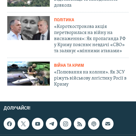
довкола
ПОЛІТИКА
«Короткострокова акція
перетворилася на війну на
виснаження»: Як пропаганда РФ
у Криму пояснює невдачі «СВО»
та залякує «мінними атаками»
ВІЙНА ТА КРИМ
«Полювання на колони». Як ЗСУ
ріжуть військову логістику Росії в
Криму
ДОЛУЧАЙСЯ!