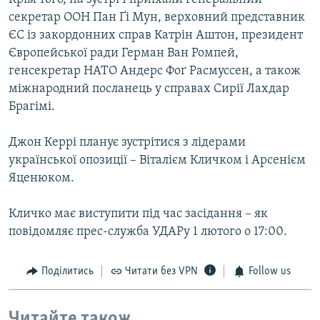
секретар ООН Пан Ґі Мун, верховний представник
ЄС із закордонних справ Катрін Аштон, президент
Європейської ради Герман Ван Ромпей,
генсекретар НАТО Андерс Фоґ Расмуссен, а також
міжнародний посланець у справах Сирії Лахдар
Брагімі.
Джон Керрі планує зустрітися з лідерами
української опозиції – Віталієм Кличком і Арсенієм
Яценюком.
Кличко має виступити під час засідання – як
повідомляє прес-служба УДАРу 1 лютого о 17:00.
Поділитись
Читати без VPN
Follow us
Читайте також