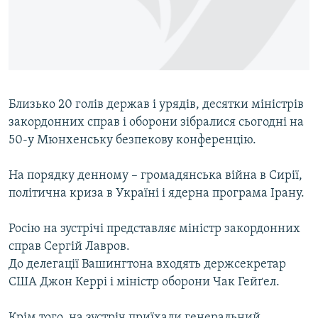
ВІДЕОУРОКИ «ELIFBE»
Русский
СВІДЧЕННЯ ОКУПАЦІЇ
Qırımtatar
УКРАЇНСЬКА ПРОБЛЕМА КРИМУ
ДОЛУЧАЙСЯ!
ІНФОГРАФІКА
Близько 20 голів держав і урядів, десятки міністрів
закордонних справ і оборони зібралися сьогодні на
50-у Мюнхенську безпекову конференцію.
Усі сайти RFE/RL
На порядку денному – громадянська війна в Сирії,
політична криза в Україні і ядерна програма Ірану.
Росію на зустрічі представляє міністр закордонних
справ Сергій Лавров.
До делегації Вашингтона входять держсекретар
США Джон Керрі і міністр оборони Чак Гейґел.
Крім того, на зустріч приїхали генеральний