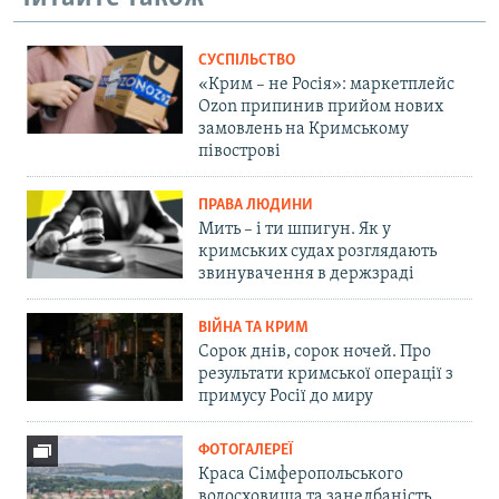
СУСПІЛЬСТВО
«Крим – не Росія»: маркетплейс
Ozon припинив прийом нових
замовлень на Кримському
півострові
ПРАВА ЛЮДИНИ
Мить – і ти шпигун. Як у
кримських судах розглядають
звинувачення в держзраді
ВІЙНА ТА КРИМ
Сорок днів, сорок ночей. Про
результати кримської операції з
примусу Росії до миру
ФОТОГАЛЕРЕЇ
Краса Сімферопольського
водосховища та занедбаність