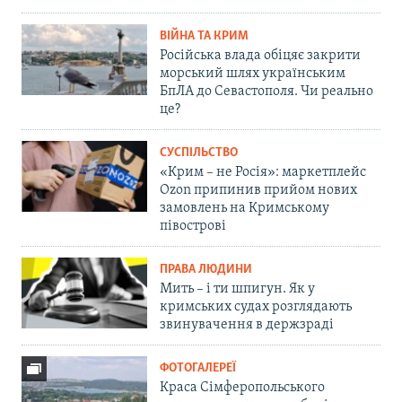
ВІЙНА ТА КРИМ
Російська влада обіцяє закрити
морський шлях українським
БпЛА до Севастополя. Чи реально
це?
СУСПІЛЬСТВО
«Крим – не Росія»: маркетплейс
Ozon припинив прийом нових
замовлень на Кримському
півострові
ПРАВА ЛЮДИНИ
Мить – і ти шпигун. Як у
кримських судах розглядають
звинувачення в держзраді
ФОТОГАЛЕРЕЇ
Краса Сімферопольського