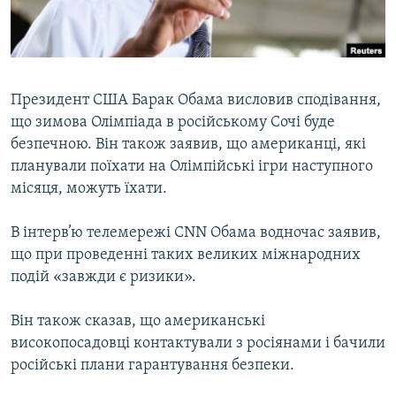
ВІДЕОУРОКИ «ELIFBE»
Русский
СВІДЧЕННЯ ОКУПАЦІЇ
Qırımtatar
УКРАЇНСЬКА ПРОБЛЕМА КРИМУ
Президент США Барак Обама висловив сподівання,
ДОЛУЧАЙСЯ!
ІНФОГРАФІКА
що зимова Олімпіада в російському Сочі буде
безпечною. Він також заявив, що американці, які
планували поїхати на Олімпійські ігри наступного
місяця, можуть їхати.
Усі сайти RFE/RL
В інтерв’ю телемережі CNN Обама водночас заявив,
що при проведенні таких великих міжнародних
подій «завжди є ризики».
Він також сказав, що американські
високопосадовці контактували з росіянами і бачили
російські плани гарантування безпеки.