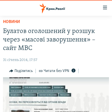
Доступність
посилання
Перейти
НОВИНИ
до
НОВИНИ
Булатов оголошений у розшук
основного
ВОДА.КРИМ
матеріалу
через «масові заворушення» –
ВІДЕО ТА ФОТО
Перейти
сайт МВС
до
ПОЛІТИКА
основної
31 січень 2014, 17:57
БЛОГИ
навігації
Перейти
Поділитись
Читати без VPN
ПОГЛЯД
до
ІНТЕРВ'Ю
пошуку
ВСЕ ЗА ДЕНЬ
СПЕЦПРОЕКТИ
ЯК ОБІЙТИ БЛОКУВАННЯ
ДЕПОРТАЦІЯ