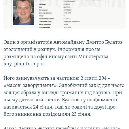
ВІДЕОУРОКИ «ELIFBE»
Русский
СВІДЧЕННЯ ОКУПАЦІЇ
Qırımtatar
УКРАЇНСЬКА ПРОБЛЕМА КРИМУ
ДОЛУЧАЙСЯ!
ІНФОГРАФІКА
Один з організаторів Автомайдану Дмитро Булатов
оголошений у розшук. Інформація про це
розміщена на офіційному сайті Міністерства
Усі сайти RFE/RL
внутрішніх справ.
Його звинувачують за частиною 2 статті 294 –
«масові заворушення». Запобіжний захід для нього
міліція обрала у вигляді тримання під вартою. При
цьому датою зникнення Булатова у повідомленні
називається 24 січня, тоді як родичі та друзі про
його зникнення повідомили 23 січня.
Зараз Дмитро Булатов перебуває у клініці «Борис».