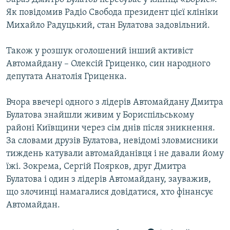
Як повідомив Радіо Свобода президент цієї клініки
Михайло Радуцький, стан Булатова задовільний.
Також у розшук оголошений інший активіст
Автомайдану – Олексій Гриценко, син народного
депутата Анатолія Гриценка.
Вчора ввечері одного з лідерів Автомайдану Дмитра
Булатова знайшли живим у Бориспільському
районі Київщини через сім днів після зникнення.
За словами друзів Булатова, невідомі зловмисники
тиждень катували автомайданівця і не давали йому
їжі. Зокрема, Сергій Поярков, друг Дмитра
Булатова і один з лідерів Автомайдану, зауважив,
що злочинці намагалися довідатися, хто фінансує
Автомайдан.