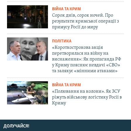
ВІЙНА ТА КРИМ
Сорок днів, сорок ночей. Про
результати кримської операції з
примусу Росії до миру
ПОЛІТИКА
«Короткострокова акція
перетворилася на війну на
виснаження»: Як пропаганда РФ
у Криму пояснює невдачі «СВО»
та залякує «мінними атаками»
ВІЙНА ТА КРИМ
«Полювання на колони». Як ЗСУ
ріжуть військову логістику Росії в
Криму
ДОЛУЧАЙСЯ!