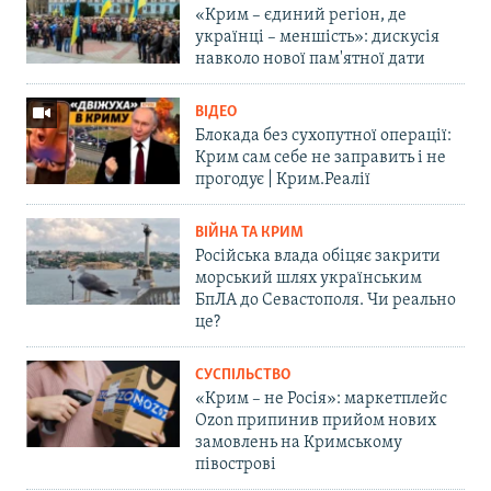
«Крим – єдиний регіон, де
українці – меншість»: дискусія
навколо нової пам'ятної дати
ВІДЕО
Блокада без сухопутної операції:
Крим сам себе не заправить і не
прогодує | Крим.Реалії
ВІЙНА ТА КРИМ
Російська влада обіцяє закрити
морський шлях українським
БпЛА до Севастополя. Чи реально
це?
СУСПІЛЬСТВО
«Крим – не Росія»: маркетплейс
Ozon припинив прийом нових
замовлень на Кримському
півострові