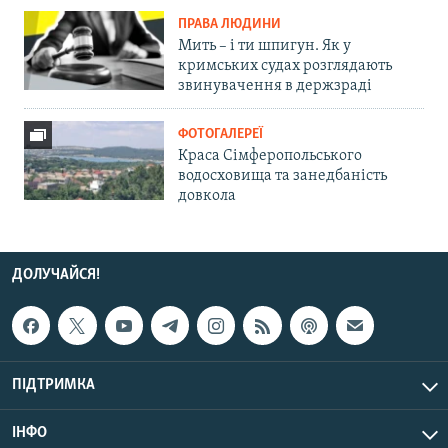
ПРАВА ЛЮДИНИ
Мить – і ти шпигун. Як у
кримських судах розглядають
звинувачення в держзраді
ФОТОГАЛЕРЕЇ
Краса Сімферопольського
водосховища та занедбаність
довкола
ДОЛУЧАЙСЯ!
ПІДТРИМКА
ІНФО