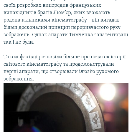
своїх розробках випередив французьких
винахідників братів Люм’єр, яких вважають
родоначальниками кінематографу – він вигадав
більш досконалий принцип переривчастого руху
зображень. Однак апарати Тимченка запатентовані
так і не були.
Також фахівці розповіли більше про початок історії
світового кінематографу та продемонстрували
перші апарати, що створювали ілюзію рухомого
зображення.