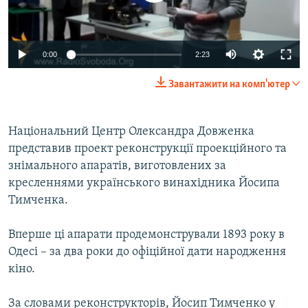
ВІДЕОУРОКИ «ELIFBE»
Русский
СВІДЧЕННЯ ОКУПАЦІЇ
Qırımtatar
0:00
2:23
УКРАЇНСЬКА ПРОБЛЕМА КРИМУ
Завантажити на комп'ютер
ДОЛУЧАЙСЯ!
ІНФОГРАФІКА
Національний Центр Олександра Довженка
представив проект реконструкції проекційного та
Усі сайти RFE/RL
знімального апаратів, виготовлених за
кресленнями українського винахідника Йосипа
Тимченка.
Вперше ці апарати продемонстрували 1893 року в
Одесі – за два роки до офіційної дати народження
кіно.
За словами реконструкторів, Йосип Тимченко у