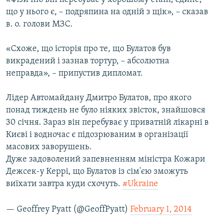
що у нього є, – подряпина на одній з щік», – сказав
в. о. голови МЗС.
«Схоже, що історія про те, що Булатов був
викрадений і зазнав тортур, – абсолютна
неправда», – припустив дипломат.
Лідер Автомайдану Дмитро Булатов, про якого
понад тиждень не було ніяких звісток, знайшовся
30 січня. Зараз він перебуває у приватній лікарні в
Києві і водночас є підозрюваним в організації
масових заворушень.
Дуже задоволений запевненням міністра Кожари
Дежсек-у Керрі, що Булатов із сім'єю зможуть
виїхати завтра куди схочуть.
#Ukraine
— Geoffrey Pyatt (@GeoffPyatt)
February 1, 2014