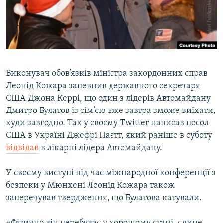
ВІДЕОУРОКИ «ELIFBE»
Русский
СВІДЧЕННЯ ОКУПАЦІЇ
Qırımtatar
УКРАЇНСЬКА ПРОБЛЕМА КРИМУ
ДОЛУЧАЙСЯ!
ІНФОГРАФІКА
Виконувач обов’язків міністра закордонних справ
Леонід Кожара запевнив державного секретаря
США Джона Керрі, що один з лідерів Автомайдану
Усі сайти RFE/RL
Дмитро Булатов із сім’єю вже завтра зможе виїхати,
куди завгодно. Так у своєму Twitter написав посол
США в Україні Джефрі Паєтт, який раніше в суботу
відвідав
в лікарні лідера Автомайдану.
У своєму виступі під час міжнародної конференції з
безпеки у Мюнхені Леонід Кожара також
заперечував твердження, що Булатова катували.
«Фізично він перебуває у хорошому стані, єдине,