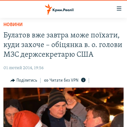
Доступність
посилання
Перейти
НОВИНИ
до
НОВИНИ
Булатов вже завтра може поїхати,
основного
ВОДА.КРИМ
матеріалу
куди захоче – обіцянка в. о. голови
ВІДЕО ТА ФОТО
Перейти
МЗС держсекретарю США
до
ПОЛІТИКА
основної
01 лютий 2014, 19:56
БЛОГИ
навігації
Перейти
Поділитись
Читати без VPN
ПОГЛЯД
до
ІНТЕРВ'Ю
пошуку
ВСЕ ЗА ДЕНЬ
СПЕЦПРОЕКТИ
ЯК ОБІЙТИ БЛОКУВАННЯ
ДЕПОРТАЦІЯ