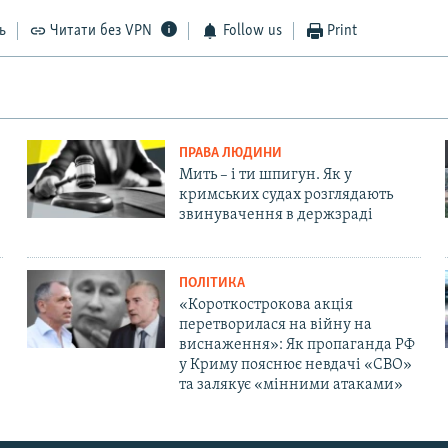
ь
Читати без VPN
Follow us
Print
ПРАВА ЛЮДИНИ
Мить – і ти шпигун. Як у
кримських судах розглядають
звинувачення в держзраді
ПОЛІТИКА
«Короткострокова акція
перетворилася на війну на
виснаження»: Як пропаганда РФ
у Криму пояснює невдачі «СВО»
та залякує «мінними атаками»