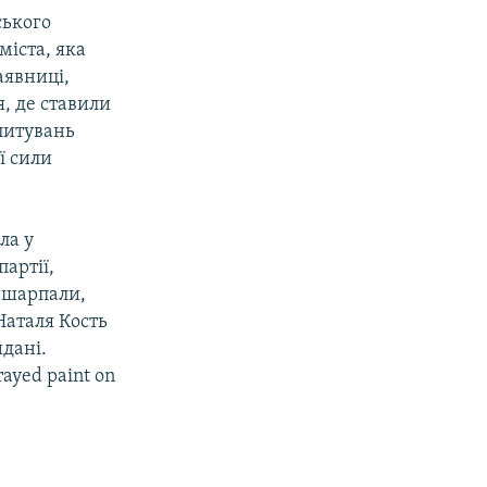
ського
міста, яка
аявниці,
я, де ставили
зпитувань
ї сили
ла у
партії,
 «шарпали,
Наталя Кость
йдані.
rayed paint on