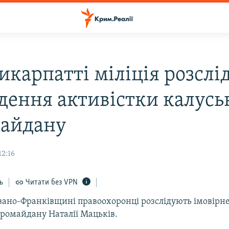
икарпатті міліція розслі
дення активістки калусь
айдану
12:16
ь
Читати без VPN
Івано-Франківщині правоохоронці розслідують імовірн
вромайдану Наталії Мацьків.