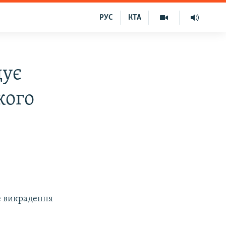
РУС
КТА
дує
кого
е викрадення