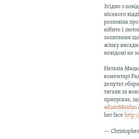
ВІДЕОУРОКИ «ELIFBE»
Згідно з пові
СВІДЧЕННЯ ОКУПАЦІЇ
міського відд
розповіла про
УКРАЇНСЬКА ПРОБЛЕМА КРИМУ
нібито 1 люто
ІНФОГРАФІКА
запитання щод
жінку висадил
невідомі не з
Наталія Мацьк
коментарі Раді
депутат облра
тягали за вол
припускає, що
#EuroMaidan
her face
http:
— Christopher