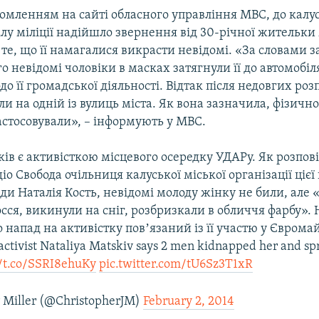
домленням на сайті обласного управління МВС, до калу
ілу міліції надійшло звернення від 30-річної жительки 
 те, що її намагалися викрасти невідомі. «За словами з
го невідомі чоловіки в масках затягнули її до автомобіл
о її громадської діяльності. Відтак після недовгих ро
и на одній із вулиць міста. Як вона зазначила, фізично
астосовували», – інформують у МВС.
ів є активісткою місцевого осередку УДАРу. Як розпові
о Свобода очільниця калуської міської організації цієї 
ди Наталія Кость, невідомі молоду жінку не били, але
осся, викинули на сніг, розбризкали в обличчя фарбу». 
 напад на активістку повʼязаний із її участю у Єврома
activist Nataliya Matskiv says 2 men kidnapped her and sp
//t.co/SSRI8ehuKy
pic.twitter.com/tU6Sz3T1xR
 Miller (@ChristopherJM)
February 2, 2014