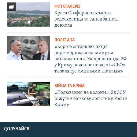
ФОТОГАЛЕРЕЇ
Краса Сімферопольського
водосховища та занедбаність
довкола
ПОЛІТИКА
«Короткострокова акція
перетворилася на війну на
виснаження»: Як пропаганда РФ
у Криму пояснює невдачі «СВО»
та залякує «мінними атаками»
ВІЙНА ТА КРИМ
«Полювання на колони». Як ЗСУ
ріжуть військову логістику Росії в
Криму
ДОЛУЧАЙСЯ!