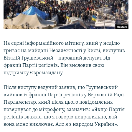
ВІДЕОУРОКИ «ELIFBE»
Русский
СВІДЧЕННЯ ОКУПАЦІЇ
Qırımtatar
УКРАЇНСЬКА ПРОБЛЕМА КРИМУ
ДОЛУЧАЙСЯ!
ІНФОГРАФІКА
На сцені інформаційного мітингу, який у неділю
триває на майдані Незалежності у Києві, виступив
Віталій Грушевський – народний депутат від
Усі сайти RFE/RL
фракції Партії регіонів. Він висловив свою
підтримку Євромайдану.
Після виступу ведучий заявив, що Грушевський
вийшов із фракції Партії регіонів у Верховній Раді.
Парламентар, який після цього повідомлення
повернувся до мікрофону, зазначив: «Якщо Партія
регіонів вважає, що я говорю неправильно, хай
вона мене виключає. Але я з народом України».