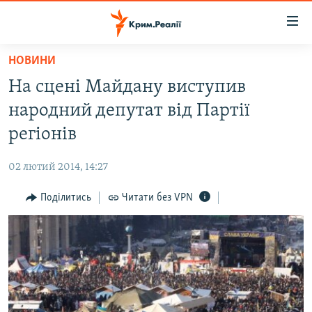
Доступність
посилання
Перейти
НОВИНИ
до
НОВИНИ
На сцені Майдану виступив
основного
ВОДА.КРИМ
матеріалу
народний депутат від Партії
ВІДЕО ТА ФОТО
Перейти
регіонів
до
ПОЛІТИКА
основної
02 лютий 2014, 14:27
БЛОГИ
навігації
Перейти
Поділитись
Читати без VPN
ПОГЛЯД
до
ІНТЕРВ'Ю
пошуку
ВСЕ ЗА ДЕНЬ
СПЕЦПРОЕКТИ
ЯК ОБІЙТИ БЛОКУВАННЯ
ДЕПОРТАЦІЯ