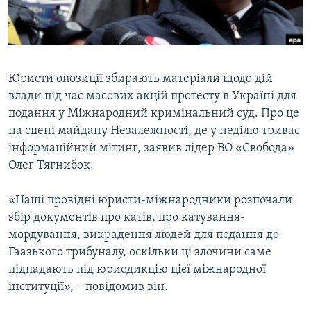
ВІДЕОУРОКИ «ELIFBE»
Русский
СВІДЧЕННЯ ОКУПАЦІЇ
Qırımtatar
УКРАЇНСЬКА ПРОБЛЕМА КРИМУ
Юристи опозиції збирають матеріали щодо дій
ДОЛУЧАЙСЯ!
ІНФОГРАФІКА
влади під час масових акцій протесту в Україні для
подання у Міжнародний кримінальний суд. Про це
на сцені майдану Незалежності, де у неділю триває
інформаційний мітинг, заявив лідер ВО «Свобода»
Усі сайти RFE/RL
Олег Тягнибок.
«Наші провідні юристи-міжнародники розпочали
збір документів про катів, про катування-
мордування, викрадення людей для подання до
Гаазького трибуналу, оскільки ці злочини саме
підпадають під юрисдикцію цієї міжнародної
інституції», – повідомив він.