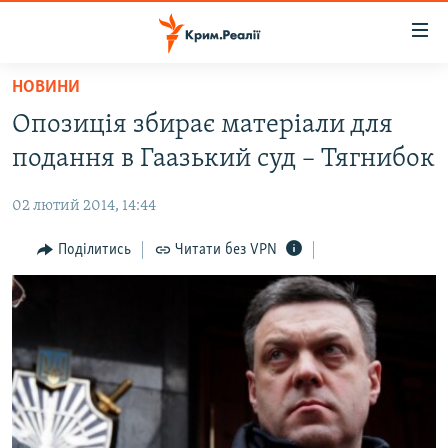
Доступність
посилання
Перейти
НОВИНИ
до
НОВИНИ
Опозиція збирає матеріали для
основного
ВОДА.КРИМ
матеріалу
подання в Гаазький суд – Тягнибок
ВІДЕО ТА ФОТО
Перейти
до
02 лютий 2014, 14:44
ПОЛІТИКА
основної
БЛОГИ
Поділитись
Читати без VPN
навігації
Перейти
ПОГЛЯД
до
ІНТЕРВ'Ю
пошуку
ВСЕ ЗА ДЕНЬ
СПЕЦПРОЕКТИ
ЯК ОБІЙТИ БЛОКУВАННЯ
ДЕПОРТАЦІЯ