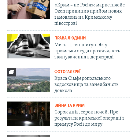
«Крим – не Росія»: маркетплейс
Ozon припинив прийом нових
замовлень на Кримському
півострові
ПРАВА ЛЮДИНИ
Мить – і ти шпигун. Як у
кримських судах розглядають
звинувачення в держзраді
ФОТОГАЛЕРЕЇ
Краса Сімферопольського
водосховища та занедбаність
довкола
ВІЙНА ТА КРИМ
Сорок днів, сорок ночей. Про
результати кримської операції з
примусу Росії до миру