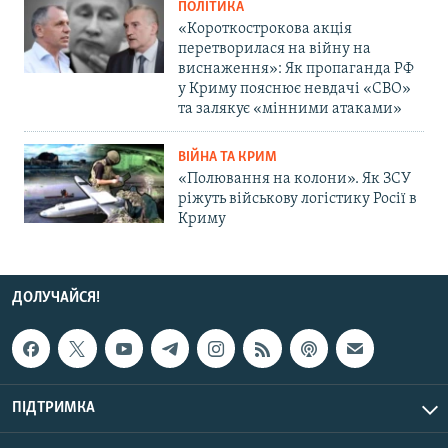
ПОЛІТИКА
«Короткострокова акція
перетворилася на війну на
виснаження»: Як пропаганда РФ
у Криму пояснює невдачі «СВО»
та залякує «мінними атаками»
ВІЙНА ТА КРИМ
«Полювання на колони». Як ЗСУ
ріжуть військову логістику Росії в
Криму
ДОЛУЧАЙСЯ!
ПІДТРИМКА