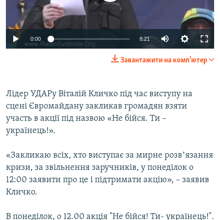
ВІДЕОУРОКИ «ELIFBE»
Русский
СВІДЧЕННЯ ОКУПАЦІЇ
Qırımtatar
0:00
8:21
УКРАЇНСЬКА ПРОБЛЕМА КРИМУ
Завантажити на комп'ютер
ДОЛУЧАЙСЯ!
ІНФОГРАФІКА
Лідер УДАРу Віталій Кличко під час виступу на
сцені Євромайдану закликав громадян взяти
Усі сайти RFE/RL
участь в акції під назвою «Не бійся. Ти –
українець!».
«Закликаю всіх, хто виступає за мирне розвʼязання
кризи, за звільнення заручників, у понеділок о
12:00 заявити про це і підтримати акцію», – заявив
Кличко.
В понеділок, о 12.00 акція "Не бійся! Ти- українець!".