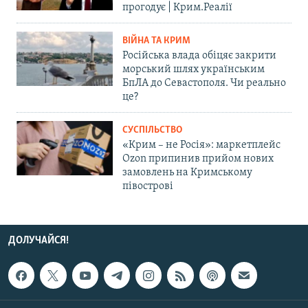
прогодує | Крим.Реалії
ВІЙНА ТА КРИМ
Російська влада обіцяє закрити
морський шлях українським
БпЛА до Севастополя. Чи реально
це?
СУСПІЛЬСТВО
«Крим – не Росія»: маркетплейс
Ozon припинив прийом нових
замовлень на Кримському
півострові
ДОЛУЧАЙСЯ!