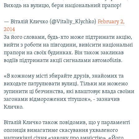
Виходь на вулицю, бери національний прапор!
— Віталій Кличко (@Vitaliy_Klychko)
February 2,
2014
За його словами, будь-хто може підтримати акцію,
вийти з роботи на півгодини, вивісити національні
прапори на своїх будинках. Він також закликав
водіїв підтримати акції сигналами автомобілів.
«В кожному місті збирайте друзів, знайомих та
виходьте патрулювати вулиці. Тільки ми можемо
зупинити ці безчинства, які влаштовує влада своїми
загонами відморожених тітушок», - зазначив
Кличко.
Віталій Кличко також повідомив, що у парламенті
опозиція вимагатиме скасування ухваленого
наприкінці січня «закону про амністію». «Його