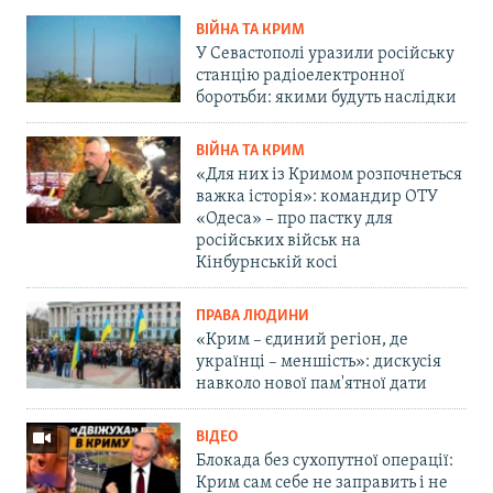
ВІЙНА ТА КРИМ
У Севастополі уразили російську
станцію радіоелектронної
боротьби: якими будуть наслідки
ВІЙНА ТА КРИМ
«Для них із Кримом розпочнеться
важка історія»: командир ОТУ
«Одеса» – про пастку для
російських військ на
Кінбурнській косі
ПРАВА ЛЮДИНИ
«Крим – єдиний регіон, де
українці – меншість»: дискусія
навколо нової пам'ятної дати
ВІДЕО
Блокада без сухопутної операції:
Крим сам себе не заправить і не