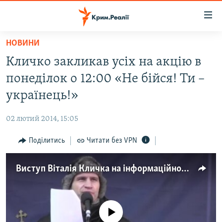
Доступність
посилання
Перейти
НОВИНИ
до
НОВИНИ
Кличко закликав усіх на акцію в
основного
ВОДА.КРИМ
матеріалу
понеділок о 12:00 «Не бійся! Ти –
ВІДЕО ТА ФОТО
Перейти
українець!»
до
ПОЛІТИКА
основної
02 лютий 2014, 15:05
БЛОГИ
навігації
Перейти
Поділитись
Читати без VPN
ПОГЛЯД
до
ІНТЕРВ'Ю
пошуку
Виступ Віталія Кличка на інформаційному мітингу
ВСЕ ЗА ДЕНЬ
СПЕЦПРОЕКТИ
No media source currently available
ЯК ОБІЙТИ БЛОКУВАННЯ
ДЕПОРТАЦІЯ