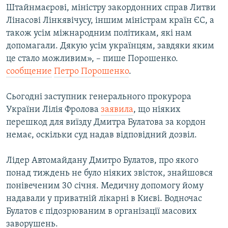
Штайнмаєрові, міністру закордонних справ Литви
Лінасові Лінкявічусу, іншим міністрам країн ЄС, а
також усім міжнародним політикам, які нам
допомагали. Дякую усім українцям, завдяки яким
це стало можливим», – пише Порошенко.
сообщение
Петро Порошенко
.
Сьогодні заступник генерального прокурора
України Лілія Фролова
заявила
, що ніяких
перешкод для виїзду Дмитра Булатова за кордон
немає, оскільки суд надав відповідний дозвіл.
Лідер Автомайдану Дмитро Булатов, про якого
понад тиждень не було ніяких звісток, знайшовся
понівеченим 30 січня. Медичну допомогу йому
надавали у приватній лікарні в Києві. Водночас
Булатов є підозрюваним в організації масових
заворушень.