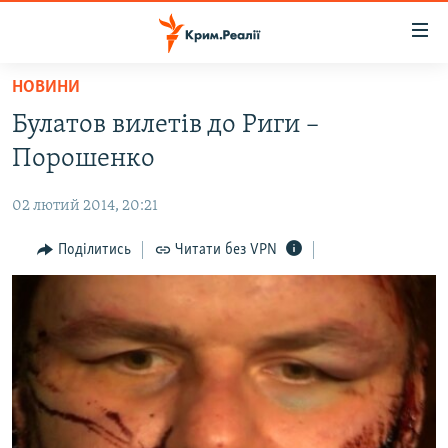
Доступність
посилання
Перейти
НОВИНИ
до
НОВИНИ
Булатов вилетів до Риги –
основного
ВОДА.КРИМ
матеріалу
Порошенко
ВІДЕО ТА ФОТО
Перейти
до
02 лютий 2014, 20:21
ПОЛІТИКА
основної
БЛОГИ
Поділитись
Читати без VPN
навігації
Перейти
ПОГЛЯД
до
ІНТЕРВ'Ю
пошуку
ВСЕ ЗА ДЕНЬ
СПЕЦПРОЕКТИ
ЯК ОБІЙТИ БЛОКУВАННЯ
ДЕПОРТАЦІЯ