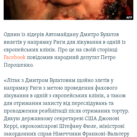
ВІДЕОУРОКИ «ELIFBE»
Русский
СВІДЧЕННЯ ОКУПАЦІЇ
Qırımtatar
УКРАЇНСЬКА ПРОБЛЕМА КРИМУ
Однин із лідерів Автомайдану Дмитро Булатов
ДОЛУЧАЙСЯ!
ІНФОГРАФІКА
вилетів у напрямку Риги для лікування в одній із
європейських клінік. Про це на своїй сторінці
Facebook
повідомив народний депутат Петро
Порошенко.
Усі сайти RFE/RL
«Літак з Дмитром Булатовим щойно злетів у
напрямку Риги з метою проведення фахового
лікування в одній з європейських клінік, а також
для отримання захисту від переслідувань та
проходження реабілітації після отриманих тортур.
Дякую державному секретареві США Джонові
Керрі, єврокомісарові Штефану Фюле, міністрові
закордонних справ Німеччини Франкові-Вальтеру