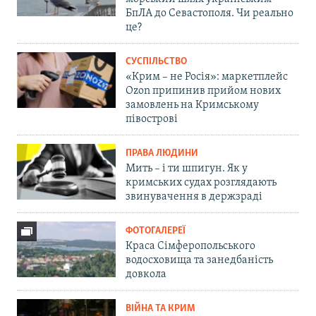
БпЛА до Севастополя. Чи реально
це?
СУСПІЛЬСТВО
«Крим – не Росія»: маркетплейс
Ozon припинив прийом нових
замовлень на Кримському
півострові
ПРАВА ЛЮДИНИ
Мить – і ти шпигун. Як у
кримських судах розглядають
звинувачення в держзраді
ФОТОГАЛЕРЕЇ
Краса Сімферопольського
водосховища та занедбаність
довкола
ВІЙНА ТА КРИМ