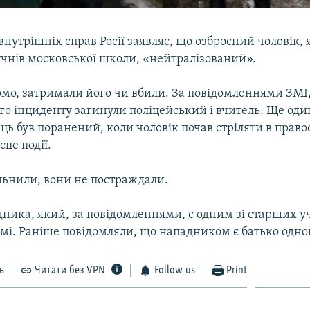
внутрішніх справ Росії заявляє, що озброєний чоловік,
учнів московської школи, «нейтралізований».
омо, затримали його чи вбили. За повідомленнями ЗМІ,
го інциденту загинули поліцейський і вчитель. Ще оди
ь був поранений, коли чоловік почав стріляти в право
сце події.
ільнили, вони не постраждали.
ника, який, за повідомленнями, є одним зі старших у
омі. Раніше повідомляли, що нападником є батько одног
ь
Читати без VPN
Follow us
Print