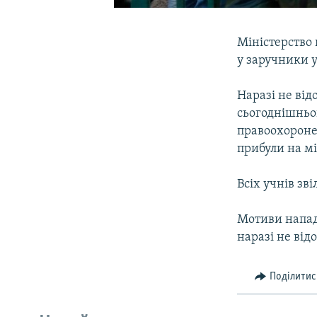
Міністерство 
у заручники 
Наразі не від
сьогоднішньо
правоохоронец
прибули на мі
Всіх учнів зв
Мотиви напад
наразі не від
Поділитис