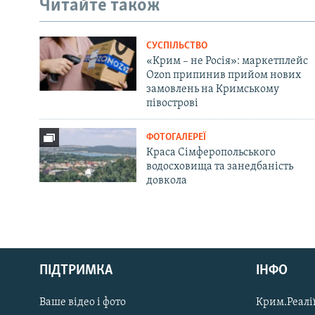
Читайте також
СУСПІЛЬСТВО
«Крим – не Росія»: маркетплейс
Ozon припинив прийом нових
замовлень на Кримському
півострові
ФОТОГАЛЕРЕЇ
Краса Сімферопольського
водосховища та занедбаність
довкола
Русский
ПІДТРИМКА
ІНФО
Qırımtatar
Ваше відео і фото
Крим.Реалії
ДОЛУЧАЙСЯ!