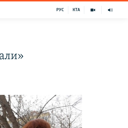
РУС
КТА
вали»