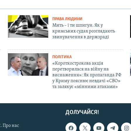
ПРАВА ЛЮДИНИ
Мить – і ти шпигун. Як у
кримських судах розглядають
звинувачення в держзраді
ПОЛІТИКА
«Короткострокова акція
перетворилася на війну на
виснаження»: Як пропаганда РФ
у Криму пояснює невдачі «СВО»
та залякує «мінними атаками»
ДОЛУЧАЙСЯ!
. Про нас