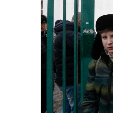
ВІДЕОУРОКИ «ELIFBE»
СВІДЧЕННЯ ОКУПАЦІЇ
УКРАЇНСЬКА ПРОБЛЕМА КРИМУ
ІНФОГРАФІКА