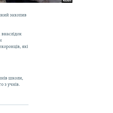
 який захопив
 внаслідок
н
охоронців, які
чнів школи,
о з учнів.