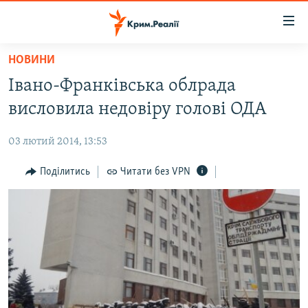
Доступність
посилання
Перейти
НОВИНИ
до
НОВИНИ
Івано-Франківська облрада
основного
ВОДА.КРИМ
матеріалу
висловила недовіру голові ОДА
ВІДЕО ТА ФОТО
Перейти
до
03 лютий 2014, 13:53
ПОЛІТИКА
основної
БЛОГИ
Поділитись
Читати без VPN
навігації
Перейти
ПОГЛЯД
до
ІНТЕРВ'Ю
пошуку
ВСЕ ЗА ДЕНЬ
СПЕЦПРОЕКТИ
ЯК ОБІЙТИ БЛОКУВАННЯ
ДЕПОРТАЦІЯ