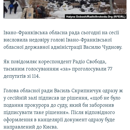
ВІДЕОУРОКИ «ELIFBE»
Русский
СВІДЧЕННЯ ОКУПАЦІЇ
Qırımtatar
УКРАЇНСЬКА ПРОБЛЕМА КРИМУ
Івано-Франківська обласна рада сьогодні на сесії
ДОЛУЧАЙСЯ!
ІНФОГРАФІКА
висловила недовіру голові Івано-Франківської
обласної державної адміністрації Василю Чуднову.
Як повідомляє кореспондент Радіо Свобода,
Усі сайти RFE/RL
таємним голосуванням «за» проголосували 77
депутатів зі 114.
Голова обласної ради Василь Скрипничук одразу ж
у сесійній залі підписав це рішення, «щоб не було
подання прокурора до суду, який би заборонив
підписувати таке рішення». Після відповідного
оформлення в канцелярії документ одразу буде
направлений до Києва.