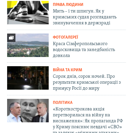
ПРАВА ЛЮДИНИ
Мить – і ти шпигун. Як у
кримських судах розглядають
звинувачення в держзраді
ФОТОГАЛЕРЕЇ
Краса Сімферопольського
водосховища та занедбаність
довкола
ВІЙНА ТА КРИМ
Сорок днів, сорок ночей. Про
результати кримської операції з
примусу Росії до миру
ПОЛІТИКА
«Короткострокова акція
перетворилася на війну на
виснаження»: Як пропаганда РФ
у Криму пояснює невдачі «СВО»