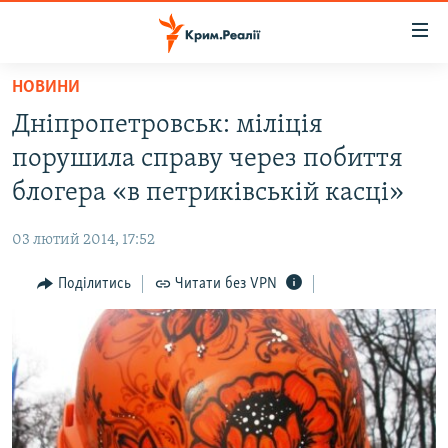
Доступність
посилання
Перейти
НОВИНИ
до
НОВИНИ
Дніпропетровськ: міліція
основного
ВОДА.КРИМ
матеріалу
порушила справу через побиття
ВІДЕО ТА ФОТО
Перейти
блогера «в петриківській касці»
до
ПОЛІТИКА
основної
03 лютий 2014, 17:52
БЛОГИ
навігації
Перейти
Поділитись
Читати без VPN
ПОГЛЯД
до
ІНТЕРВ'Ю
пошуку
ВСЕ ЗА ДЕНЬ
СПЕЦПРОЕКТИ
ЯК ОБІЙТИ БЛОКУВАННЯ
ДЕПОРТАЦІЯ