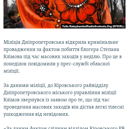
ВІДЕОУРОКИ «ELIFBE»
Русский
СВІДЧЕННЯ ОКУПАЦІЇ
Qırımtatar
УКРАЇНСЬКА ПРОБЛЕМА КРИМУ
ДОЛУЧАЙСЯ!
ІНФОГРАФІКА
Міліція Дніпропетровська відкрила кримінальне
провадження за фактом побиття блогера Степана
Клімова під час масових заходів у неділю. Про це в
Усі сайти RFE/RL
понеділок повідомили у прес-службі обласної
міліції.
За даними міліції, до Кіровського райвідділу
Дніпропетровського міського управління міліції
Клімов звернувся із заявою про те, що під час
проведення масових заходів він дістав легкі тілесні
ушкодження від невідомих.
«За даним фактом слідчим відділом Кіровського РВ