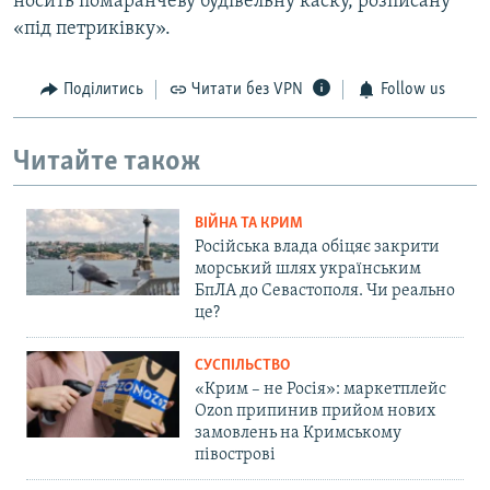
носить помаранчеву будівельну каску, розписану
«під петриківку».
Поділитись
Читати без VPN
Follow us
Читайте також
ВІЙНА ТА КРИМ
Російська влада обіцяє закрити
морський шлях українським
БпЛА до Севастополя. Чи реально
це?
СУСПІЛЬСТВО
«Крим – не Росія»: маркетплейс
Ozon припинив прийом нових
замовлень на Кримському
півострові