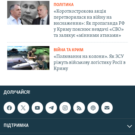
ПОЛІТИКА
«Короткострокова акція
перетворилася на війну на
виснаження»: Як пропаганда РФ
у Криму пояснює невдачі «СВО»
та залякує «мінними атаками»
ВІЙНА ТА КРИМ
«Полювання на колони». Як ЗСУ
ріжуть військову логістику Росії в
Криму
ДОЛУЧАЙСЯ!
ПІДТРИМКА