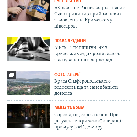
СУСПІЛЬСТВО
«Крим – не Росія»: маркетплейс
Ozon припинив прийом нових
замовлень на Кримському
півострові
ПРАВА ЛЮДИНИ
Мить – і ти шпигун. Як у
кримських судах розглядають
звинувачення в держзраді
ФОТОГАЛЕРЕЇ
Краса Сімферопольського
водосховища та занедбаність
довкола
ВІЙНА ТА КРИМ
Сорок днів, сорок ночей. Про
результати кримської операції з
примусу Росії до миру