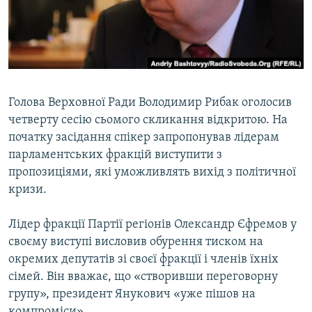
ВІДЕОУРОКИ «ELIFBE»
Русский
СВІДЧЕННЯ ОКУПАЦІЇ
Qırımtatar
УКРАЇНСЬКА ПРОБЛЕМА КРИМУ
ДОЛУЧАЙСЯ!
ІНФОГРАФІКА
Голова Верховної Ради Володимир Рибак оголосив
четверту сесію сьомого скликання відкритою. На
початку засідання спікер запропонував лідерам
Усі сайти RFE/RL
парламентських фракцій виступити з
пропозиціями, які уможливлять вихід з політичної
кризи.
Лідер фракції Партії регіонів Олександр Єфремов у
своєму виступі висловив обурення тиском на
окремих депутатів зі своєї фракції і членів їхніх
сімей. Він вважає, що «створивши переговорну
групу», президент Янукович «уже пішов на
компроміси».