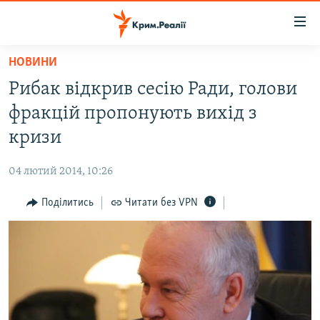
Доступність
посилання
Перейти
НОВИНИ
до
НОВИНИ
Рибак відкрив сесію Ради, голови
основного
ВОДА.КРИМ
матеріалу
фракцій пропонують вихід з
ВІДЕО ТА ФОТО
Перейти
кризи
до
ПОЛІТИКА
основної
04 лютий 2014, 10:26
БЛОГИ
навігації
Перейти
Поділитись
Читати без VPN
ПОГЛЯД
до
ІНТЕРВ'Ю
пошуку
ВСЕ ЗА ДЕНЬ
СПЕЦПРОЕКТИ
ЯК ОБІЙТИ БЛОКУВАННЯ
ДЕПОРТАЦІЯ