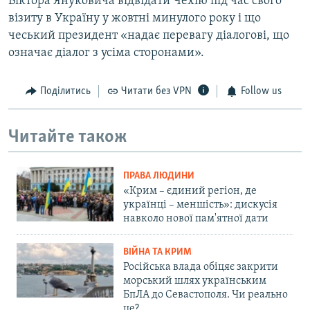
Віктора Януковича відвідати Чехію під час свого
візиту в Україну у жовтні минулого року і що
чеський президент «надає перевагу діалогові, що
означає діалог з усіма сторонами».
Поділитись
Читати без VPN
Follow us
Читайте також
ПРАВА ЛЮДИНИ
«Крим – єдиний регіон, де
українці – меншість»: дискусія
навколо нової пам'ятної дати
ВІЙНА ТА КРИМ
Російська влада обіцяє закрити
морський шлях українським
БпЛА до Севастополя. Чи реально
це?