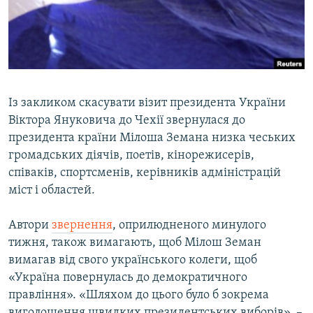
ВІДЕОУРОКИ «ELIFBE»
Русский
СВІДЧЕННЯ ОКУПАЦІЇ
Qırımtatar
УКРАЇНСЬКА ПРОБЛЕМА КРИМУ
ДОЛУЧАЙСЯ!
ІНФОГРАФІКА
Із закликом скасувати візит президента України
Віктора Януковича до Чехії звернулася до
президента країни Мілоша Земана низка чеських
Усі сайти RFE/RL
громадських діячів, поетів, кінорежисерів,
співаків, спортсменів, керівників адміністрацій
міст і областей.
Автори
звернення
, оприлюдненого минулого
тижня, також вимагають, щоб Мілош Земан
вимагав від свого українського колеги, щоб
«Україна повернулась до демократичного
правління». «Шляхом до цього було б зокрема
виголошення швидких президентських виборів», –