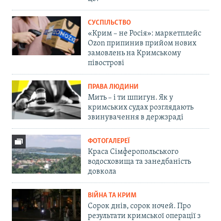
СУСПІЛЬСТВО
«Крим – не Росія»: маркетплейс
Ozon припинив прийом нових
замовлень на Кримському
півострові
ПРАВА ЛЮДИНИ
Мить – і ти шпигун. Як у
кримських судах розглядають
звинувачення в держзраді
ФОТОГАЛЕРЕЇ
Краса Сімферопольського
водосховища та занедбаність
довкола
ВІЙНА ТА КРИМ
Сорок днів, сорок ночей. Про
результати кримської операції з