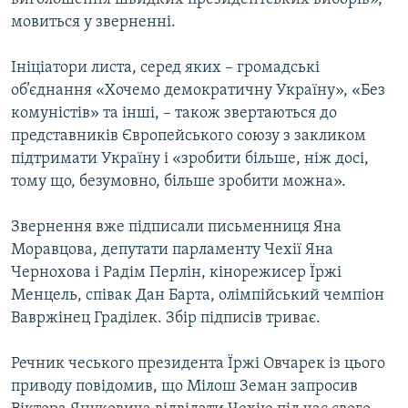
мовиться у зверненні.
Ініціатори листа, серед яких – громадські
об’єднання «Хочемо демократичну Україну», «Без
комуністів» та інші, – також звертаються до
представників Європейського союзу з закликом
підтримати Україну і «зробити більше, ніж досі,
тому що, безумовно, більше зробити можна».
Звернення вже підписали письменниця Яна
Моравцова, депутати парламенту Чехії Яна
Чернохова і Радім Перлін, кінорежисер Їржі
Менцель, співак Дан Барта, олімпійський чемпіон
Вавржінец Граділек. Збір підписів триває.
Речник чеського президента Їржі Овчарек із цього
приводу повідомив, що Мілош Земан запросив