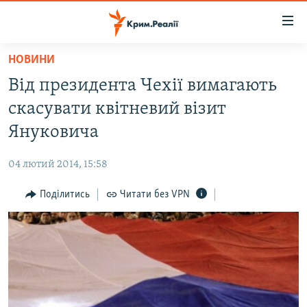
Доступність
посилання
Перейти
НОВИНИ
до
НОВИНИ
Від президента Чехії вимагають
основного
ВОДА.КРИМ
матеріалу
скасувати квітневий візит
ВІДЕО ТА ФОТО
Перейти
Януковича
до
ПОЛІТИКА
основної
04 лютий 2014, 15:58
БЛОГИ
навігації
Перейти
Поділитись
Читати без VPN
ПОГЛЯД
до
ІНТЕРВ'Ю
пошуку
ВСЕ ЗА ДЕНЬ
СПЕЦПРОЕКТИ
ЯК ОБІЙТИ БЛОКУВАННЯ
ДЕПОРТАЦІЯ