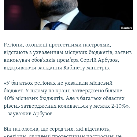
ВІДЕОУРОКИ «ELIFBE»
Русский
СВІДЧЕННЯ ОКУПАЦІЇ
Qırımtatar
УКРАЇНСЬКА ПРОБЛЕМА КРИМУ
ДОЛУЧАЙСЯ!
ІНФОГРАФІКА
Регіони, охоплені протестними настроями,
відстають з ухваленням місцевих бюджетів, заявив
виконувач обов’язків прем’єра Сергій Арбузов,
Усі сайти RFE/RL
відкриваючи засідання Кабінету міністрів.
«У багатьох регіонах не ухвалили місцевий
бюджет. У цілому по країні затверджено більше
40% місцевих бюджетів. Але в багатьох областях
рівень затвердження коливається у межах 2-10%»,
– зауважив Арбузов.
Він наголосив, що серед тих, які відстають,
«регіони, охоплені протестними настроями: це