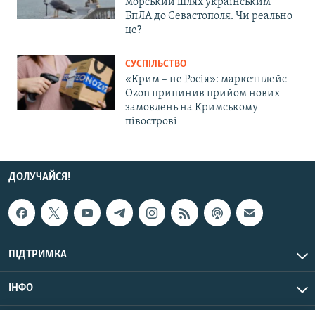
морський шлях українським
БпЛА до Севастополя. Чи реально
це?
СУСПІЛЬСТВО
«Крим – не Росія»: маркетплейс
Ozon припинив прийом нових
замовлень на Кримському
півострові
ДОЛУЧАЙСЯ!
ПІДТРИМКА
ІНФО