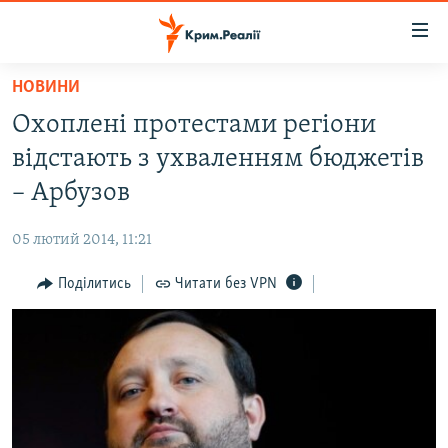
Доступність
посилання
Перейти
НОВИНИ
до
НОВИНИ
Охоплені протестами регіони
основного
ВОДА.КРИМ
матеріалу
відстають з ухваленням бюджетів
ВІДЕО ТА ФОТО
Перейти
– Арбузов
до
ПОЛІТИКА
основної
05 лютий 2014, 11:21
БЛОГИ
навігації
Перейти
Поділитись
Читати без VPN
ПОГЛЯД
до
ІНТЕРВ'Ю
пошуку
ВСЕ ЗА ДЕНЬ
СПЕЦПРОЕКТИ
ЯК ОБІЙТИ БЛОКУВАННЯ
ДЕПОРТАЦІЯ