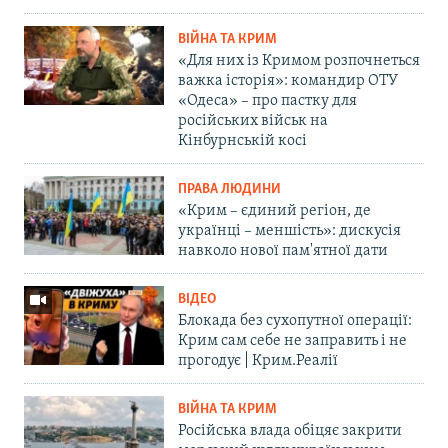
ВІЙНА ТА КРИМ
«Для них із Кримом розпочнеться
важка історія»: командир ОТУ
«Одеса» – про пастку для
російських військ на
Кінбурнській косі
ПРАВА ЛЮДИНИ
«Крим – єдиний регіон, де
українці – меншість»: дискусія
навколо нової пам'ятної дати
ВІДЕО
Блокада без сухопутної операції:
Крим сам себе не заправить і не
прогодує | Крим.Реалії
ВІЙНА ТА КРИМ
Російська влада обіцяє закрити