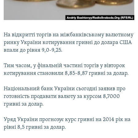
ВІДЕОУРОКИ «ELIFBE»
Русский
СВІДЧЕННЯ ОКУПАЦІЇ
Qırımtatar
УКРАЇНСЬКА ПРОБЛЕМА КРИМУ
На відкритті торгів на міжбанківському валютному
ДОЛУЧАЙСЯ!
ІНФОГРАФІКА
ринку України котирування гривні до долара США
впали до рівня 9,0-9,25.
Тим часом, у фінальній частині торгів у вівторок
Усі сайти RFE/RL
котирування становили 8,85-8,87 гривні за долар.
Національний банк України сьогодні заявив про
готовність продавати валюту за курсом 8,7000
гривні за долар.
Уряд України прогнозує курс гривні на 2014 рік на
рівні 8,5 гривні за долар.