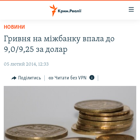
Доступність
посилання
Перейти
НОВИНИ
до
НОВИНИ
Гривня на міжбанку впала до
основного
ВОДА.КРИМ
матеріалу
9,0/9,25 за долар
ВІДЕО ТА ФОТО
Перейти
до
05 лютий 2014, 12:33
ПОЛІТИКА
основної
БЛОГИ
Поділитись
Читати без VPN
навігації
Перейти
ПОГЛЯД
до
ІНТЕРВ'Ю
пошуку
ВСЕ ЗА ДЕНЬ
СПЕЦПРОЕКТИ
ЯК ОБІЙТИ БЛОКУВАННЯ
ДЕПОРТАЦІЯ