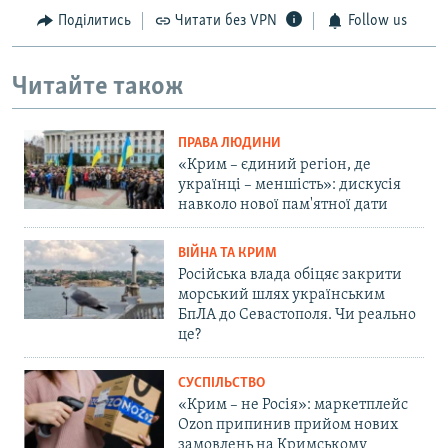
Поділитись
Читати без VPN
Follow us
Читайте також
ПРАВА ЛЮДИНИ
«Крим – єдиний регіон, де
українці – меншість»: дискусія
навколо нової пам'ятної дати
ВІЙНА ТА КРИМ
Російська влада обіцяє закрити
морський шлях українським
БпЛА до Севастополя. Чи реально
це?
СУСПІЛЬСТВО
«Крим – не Росія»: маркетплейс
Ozon припинив прийом нових
замовлень на Кримському