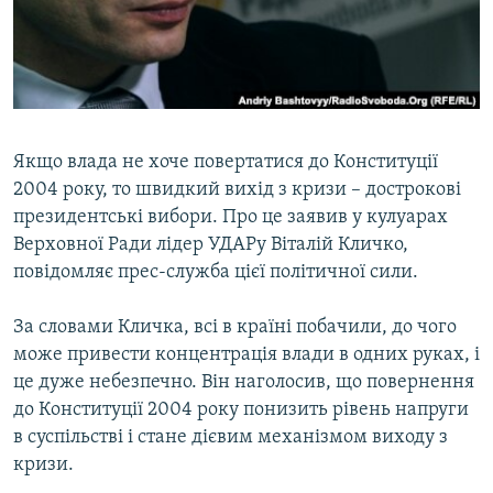
ВІДЕОУРОКИ «ELIFBE»
Русский
СВІДЧЕННЯ ОКУПАЦІЇ
Qırımtatar
УКРАЇНСЬКА ПРОБЛЕМА КРИМУ
ДОЛУЧАЙСЯ!
ІНФОГРАФІКА
Якщо влада не хоче повертатися до Конституції
2004 року, то швидкий вихід з кризи – дострокові
президентські вибори. Про це заявив у кулуарах
Усі сайти RFE/RL
Верховної Ради лідер УДАРу Віталій Кличко,
повідомляє прес-служба цієї політичної сили.
За словами Кличка, всі в країні побачили, до чого
може привести концентрація влади в одних руках, і
це дуже небезпечно. Він наголосив, що повернення
до Конституції 2004 року понизить рівень напруги
в суспільстві і стане дієвим механізмом виходу з
кризи.