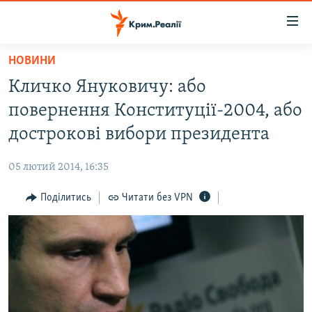
Доступність
посилання
Перейти
НОВИНИ
до
НОВИНИ
Кличко Януковичу: або
основного
ВОДА.КРИМ
матеріалу
повернення Конституції-2004, або
ВІДЕО ТА ФОТО
Перейти
дострокові вибори президента
до
ПОЛІТИКА
основної
05 лютий 2014, 16:35
БЛОГИ
навігації
Перейти
Поділитись
Читати без VPN
ПОГЛЯД
до
ІНТЕРВ'Ю
пошуку
ВСЕ ЗА ДЕНЬ
СПЕЦПРОЕКТИ
ЯК ОБІЙТИ БЛОКУВАННЯ
ДЕПОРТАЦІЯ