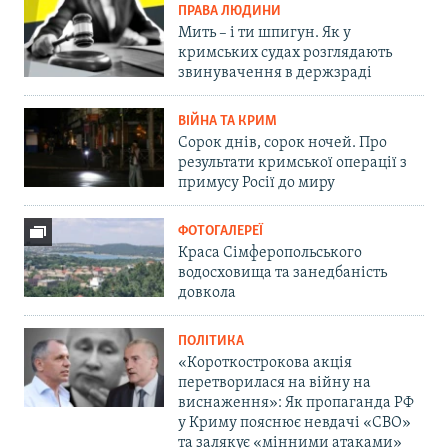
ПРАВА ЛЮДИНИ
Мить – і ти шпигун. Як у
кримських судах розглядають
звинувачення в держзраді
ВІЙНА ТА КРИМ
Сорок днів, сорок ночей. Про
результати кримської операції з
примусу Росії до миру
ФОТОГАЛЕРЕЇ
Краса Сімферопольського
водосховища та занедбаність
довкола
ПОЛІТИКА
«Короткострокова акція
перетворилася на війну на
виснаження»: Як пропаганда РФ
у Криму пояснює невдачі «СВО»
та залякує «мінними атаками»