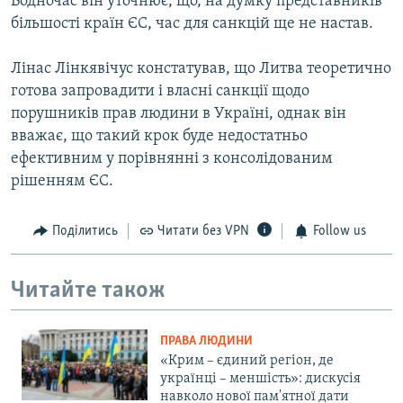
Водночас він уточнює, що, на думку представників
більшості країн ЄС, час для санкцій ще не настав.
Лінас Лінкявічус констатував, що Литва теоретично
готова запровадити і власні санкції щодо
порушників прав людини в Україні, однак він
вважає, що такий крок буде недостатньо
ефективним у порівнянні з консолідованим
рішенням ЄС.
Поділитись
Читати без VPN
Follow us
Читайте також
ПРАВА ЛЮДИНИ
«Крим – єдиний регіон, де
українці – меншість»: дискусія
навколо нової пам'ятної дати