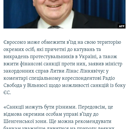
ВІДЕОУРОКИ «ELIFBE»
Русский
СВІДЧЕННЯ ОКУПАЦІЇ
Qırımtatar
УКРАЇНСЬКА ПРОБЛЕМА КРИМУ
ДОЛУЧАЙСЯ!
ІНФОГРАФІКА
Євросоюз може обмежити в’їзд на свою територію
окремих осіб, які причетні до катувань та
викрадень протестувальників в Україні, а також
Усі сайти RFE/RL
вжити фінансові санкції проти них, заявив міністр
закордонних справ Литви Лінас Лінкявічус у
коментарі спеціальному кореспондентові Радіо
Свобода у Вільнюсі щодо можливості санкцій із боку
ЄС.
«Санкції можуть бути різними. Передовсім, це
відмова окремим особам управі в’їзду до
Шенгенської зони. Ще можна рекомендувати
банкам уважніше дивитися на природу деяких