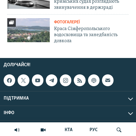
кримських судах розглядають
звинувачення в держзраді
ФОТОГАЛЕРЕЇ
Краса Сімферопольського
водосховища та занедбаність
довкола
ДОЛУЧАЙСЯ!
ПІДТРИМКА
ІНФО
© Крим.Реалії, 2026 | Усі права застережено.
КТА
РУС