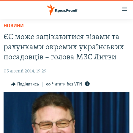
Доступність
посилання
Перейти
НОВИНИ
до
НОВИНИ
ЄС може зацікавитися візами та
основного
ВОДА.КРИМ
матеріалу
рахунками окремих українських
ВІДЕО ТА ФОТО
Перейти
посадовців – голова МЗС Литви
до
ПОЛІТИКА
основної
05 лютий 2014, 19:29
БЛОГИ
навігації
Перейти
Поділитись
Читати без VPN
ПОГЛЯД
до
ІНТЕРВ'Ю
пошуку
ВСЕ ЗА ДЕНЬ
СПЕЦПРОЕКТИ
ЯК ОБІЙТИ БЛОКУВАННЯ
ДЕПОРТАЦІЯ