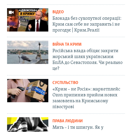
ВІДЕО
Блокада без сухопутної операції:
Крим сам себе не заправить і не
прогодує | Крим.Реалії
ВІЙНА ТА КРИМ
Російська влада обіцяє закрити
морський шлях українським
БпЛА до Севастополя. Чи реально
це?
СУСПІЛЬСТВО
«Крим – не Росія»: маркетплейс
Ozon припинив прийом нових
замовлень на Кримському
півострові
ПРАВА ЛЮДИНИ
Мить – і ти шпигун. Як у